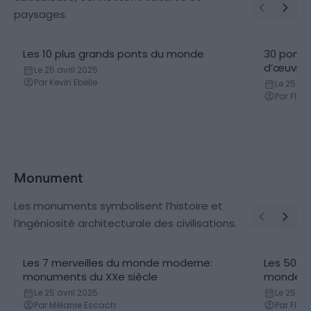
paysages.
Les 10 plus grands ponts du monde
30 ponts
d’œuvre 
Le 25 avril 2025
Par Kevin Ebelle
Le 25 avr
Par Flor
Monument
Les monuments symbolisent l’histoire et
l’ingéniosité architecturale des civilisations.
Les 7 merveilles du monde moderne:
Les 50 m
monuments du XXe siècle
monde
Le 25 avril 2025
Le 25 avr
Par Mélanie Escach
Par Flor