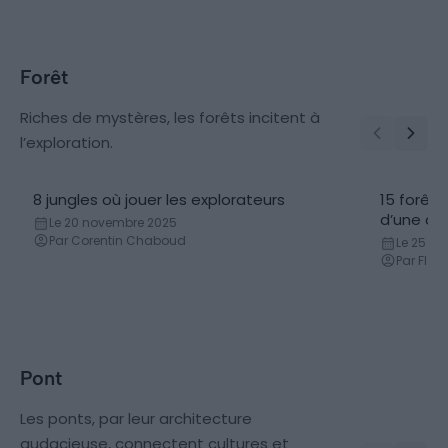
Forêt
Riches de mystères, les forêts incitent à
l’exploration.
8 jungles où jouer les explorateurs
15 forêts
d’une au
Le 20 novembre 2025
Par Corentin Chaboud
Le 25 avr
Par Flor
Pont
Les ponts, par leur architecture
audacieuse, connectent cultures et