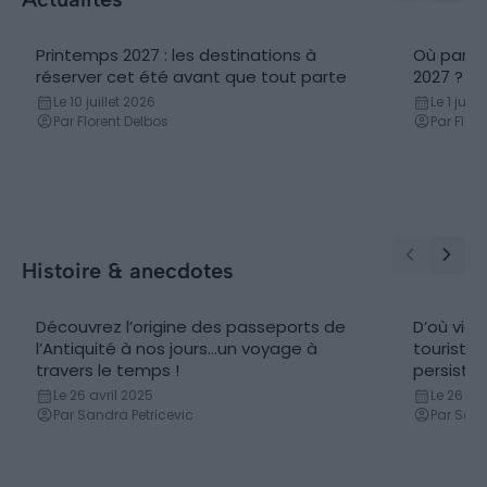
Printemps 2027 : les destinations à
Où parti
réserver cet été avant que tout parte
2027 ? Le
Le 10 juillet 2026
Le 1 juill
Par Florent Delbos
Par Flor
Histoire & anecdotes
Découvrez l’origine des passeports de
D’où vien
l’Antiquité à nos jours…un voyage à
touriste
travers le temps !
persisten
Le 26 avril 2025
Le 26 avr
Par Sandra Petricevic
Par Sand