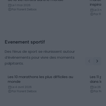
inspiran
Le 1 mai 2026
Par Florent Delbos
Le 3 mar
Par Flor
Evenement sportif
Des férus de sport se réunissent autour
d’événements pour vivre des moments
palpitants.
Les 10 marathons les plus difficiles au
Les 11 p
monde
dans le
Le 4 avril 2026
Le 26 avr
Par Florent Delbos
Par Perr