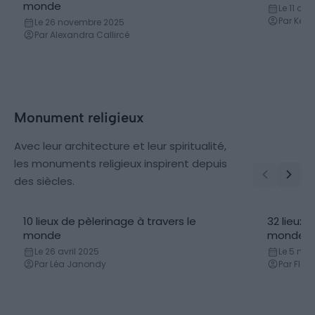
monde
Le 11 dé
Par Kevin
Le 26 novembre 2025
Par Alexandra Callircé
Monument religieux
Avec leur architecture et leur spiritualité,
les monuments religieux inspirent depuis
des siècles.
10 lieux de pèlerinage à travers le
32 lieux 
monde
monde
Le 26 avril 2025
Le 5 mai
Par Léa Janondy
Par Flor