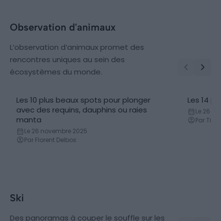
Observation d'animaux
L’observation d’animaux promet des
rencontres uniques au sein des
écosystèmes du monde.
Les 10 plus beaux spots pour plonger
Les 14 p
avec des requins, dauphins ou raies
Le 26 n
manta
Par Tiph
Le 26 novembre 2025
Par Florent Delbos
Ski
Des panoramas à couper le souffle sur les