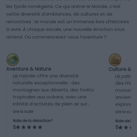
les fjords norvégiens. Ce qui anime le Monde, c’est
cette diversité d’ambiances, de cultures et de
rencontres : le monde est un immense livre d’histoires
à vivre. À chaque escale, une nouvelle émotion vous
attend. Où commencerez-vous l’aventure ?
Aventure & Nature
Culture & P
Le monde offre une diversité
Le patri
naturelle exceptionnelle : des
des millie
montagnes aux déserts, des forêts
monuments
tropicales aux océans, avec une
anciennes
infinité d’activités de plein air sur
explorer,
tous les continents.
culturell
Lire la suite
Lire la suite
Note de la rédaction*
Note de la 
5
5