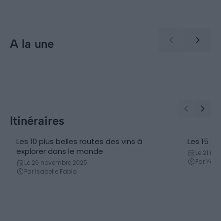
A la une
Incontournables
Découve
Les 16 capitales à visiter une
Les de
fois dans sa vie
avant 
Itinéraires
Les 10 plus belles routes des vins à
Les 15 p
explorer dans le monde
Le 21 n
Par Yan
Le 26 novembre 2025
Par Isabelle Fabio