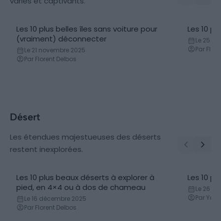
variés et captivants.
Les 10 plus belles îles sans voiture pour
Les 10 p
(vraiment) déconnecter
Le 25 avr
Par Flor
Le 21 novembre 2025
Par Florent Delbos
Désert
Les étendues majestueuses des déserts
restent inexplorées.
Les 10 plus beaux déserts à explorer à
Les 10 p
pied, en 4×4 ou à dos de chameau
Le 26 avr
Par Yan
Le 16 décembre 2025
Par Florent Delbos