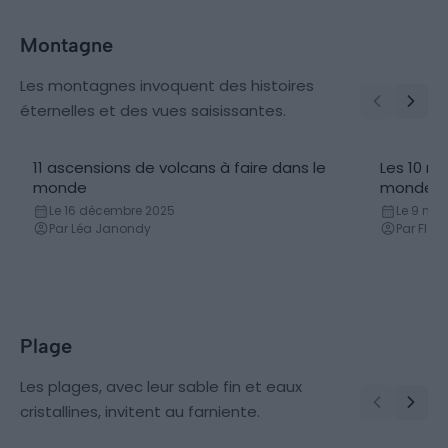
Montagne
Les montagnes invoquent des histoires
éternelles et des vues saisissantes.
11 ascensions de volcans à faire dans le
Les 10 m
monde
monde
Le 16 décembre 2025
Le 9 ma
Par Léa Janondy
Par Flor
Plage
Les plages, avec leur sable fin et eaux
cristallines, invitent au farniente.