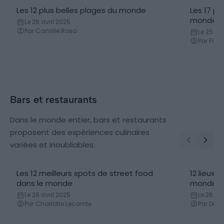
Les 12 plus belles plages du monde
Les 17 pl
monde
Le 26 avril 2025
Par Camille Rosa
Le 25 avr
Par Flor
Bars et restaurants
Dans le monde entier, bars et restaurants
proposent des expériences culinaires
variées et inoubliables.
Les 12 meilleurs spots de street food
12 lieux 
dans le monde
monde
Le 26 avril 2025
Le 26 avr
Par Charlotte Lecomte
Par Delp