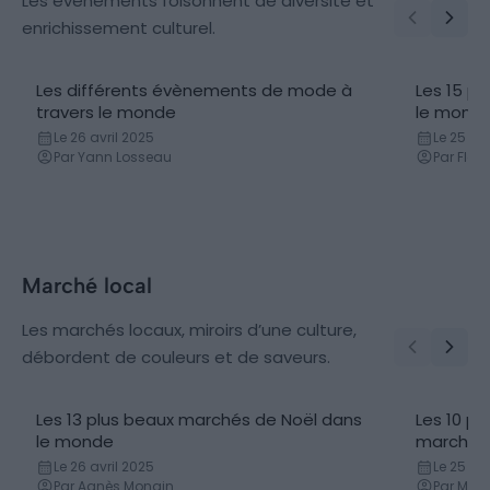
Les événements foisonnent de diversité et
enrichissement culturel.
Les différents évènements de mode à
Les 15 pl
travers le monde
le mond
Le 26 avril 2025
Le 25 avr
Par Yann Losseau
Par Flor
Marché local
Les marchés locaux, miroirs d’une culture,
débordent de couleurs et de saveurs.
Les 13 plus beaux marchés de Noël dans
Les 10 pl
le monde
marchés
Le 26 avril 2025
Le 25 avr
Par Agnès Mongin
Par Mél