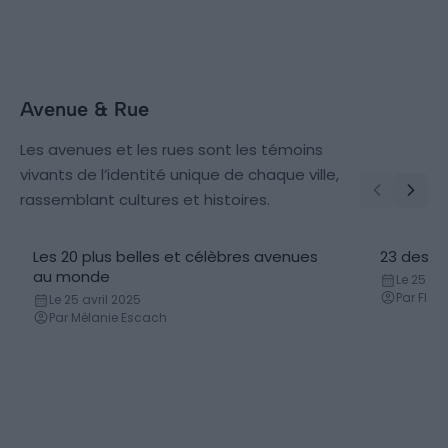
Avenue & Rue
Les avenues et les rues sont les témoins
vivants de l’identité unique de chaque ville,
rassemblant cultures et histoires.
Les 20 plus belles et célèbres avenues
23 des p
au monde
Le 25 avr
Par Flor
Le 25 avril 2025
Par Mélanie Escach