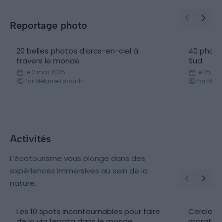
Reportage photo
20 belles photos d’arcs-en-ciel à
40 photo
travers le monde
Sud
Le 2 mai 2025
Le 25 avr
Par Mélanie Escach
Par Mél
Activités
L’écotourisme vous plonge dans des
expériences immersives au sein de la
nature.
Les 10 spots incontournables pour faire
Cercle po
Via Ferrata
Sport &
de la via ferrata dans le monde
marathon