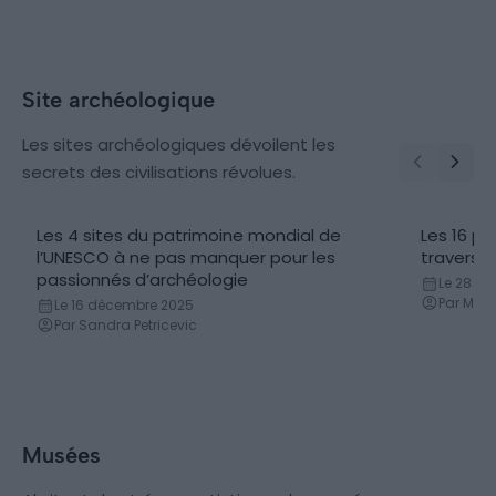
Site archéologique
Les sites archéologiques dévoilent les
secrets des civilisations révolues.
Les 4 sites du patrimoine mondial de
Les 16 pl
l’UNESCO à ne pas manquer pour les
travers 
passionnés d’archéologie
Le 28 ja
Par Marn
Le 16 décembre 2025
Par Sandra Petricevic
Musées