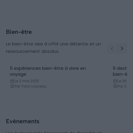
Bien-être
Le bien-être vise à offrir une détente et un
ressourcement absolus.
5 expériences bien-être à vivre en
9 destin
voyage
bien-êtr
Le 2 mai 2025
Le 26 avr
Par Yann Losseau
Par Cor
Evénements