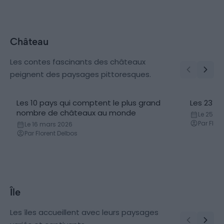
Château
Les contes fascinants des châteaux
peignent des paysages pittoresques.
Les 10 pays qui comptent le plus grand
Les 23 p
nombre de châteaux au monde
Le 25 avr
Par Flor
Le 16 mars 2026
Par Florent Delbos
Île
Les îles accueillent avec leurs paysages