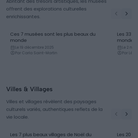
Abritant des trésors artistiques, les musées
offrent des explorations culturelles
enrichissantes.
Ces 7 musées sont les plus beaux du
Les 33 mu
monde
monde
Le 19 décembre 2025
Le 2 mai
Par Carla Saint-Martin
Par Léa
Villes & Villages
Villes et villages révèlent des paysages
culturels variés, authentiques reflets de la
vie locale.
Les 7 plus beaux villages de Noël du
Les 20 p