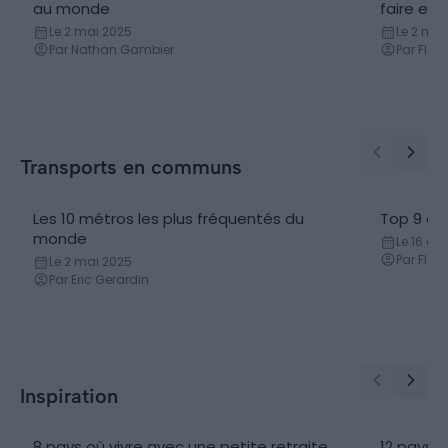
au monde
faire et 
Le 2 mai 2025
Le 2 mai
Par Nathan Gambier
Par Flor
Transports en communs
Les 10 métros les plus fréquentés du
Top 9 de
monde
Le 16 oc
Par Flor
Le 2 mai 2025
Par Eric Gerardin
Inspiration
8 pays où vivre avec une petite retraite
12 pays o