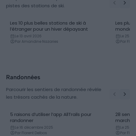
pistes des stations de ski.
Les 10 plus belles stations de ski à
Les plus
l’étranger pour un hiver dépaysant
monde
Le 13 avril 2026
Le 25 avr
Par Amandine Nazaries
Par Flor
Randonnées
Parcourir les sentiers de randonnée révèle
les trésors cachés de la nature.
5 raisons d’utiliser l’app AllTrails pour
28 senti
randonner
marcher
Le 16 décembre 2025
Le 25 avr
Par Florent Delbos
Par Flor