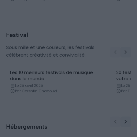
Festival
Sous mille et une couleurs, les festivals
célèbrent créativité et convivialité.
Les 10 meilleurs festivals de musique
20 festiv
dans le monde
votre vie
Le 25 avril 2025
Le 25 avr
Par Corentin Chaboud
Par Flor
Hébergements