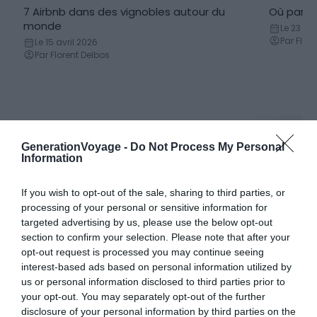
7 Airbnb dans des vignobles autour du
Où parti
BnB
Campin
monde
Le 23 avr
Par Flor
Le 15 avril 2026
Par Florent Delbos
Hôtels
GenerationVoyage -
Do Not Process My Personal
Information
6 hôtels de rêve les pieds dans l’eau
9 hôtels
pour des vacances inoubliables
Le 25 avr
If you wish to opt-out of the sale, sharing to third parties, or
Par Nei
Le 26 avril 2025
processing of your personal or sensitive information for
Par Gilles Rolland
targeted advertising by us, please use the below opt-out
section to confirm your selection. Please note that after your
opt-out request is processed you may continue seeing
interest-based ads based on personal information utilized by
us or personal information disclosed to third parties prior to
your opt-out. You may separately opt-out of the further
Locations de vacances
disclosure of your personal information by third parties on the