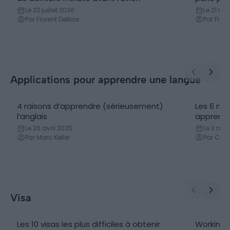
Le 23 juillet 2026
Le 21 ma
Par Florent Delbos
Par Flor
Applications pour apprendre une langue
4 raisons d’apprendre (sérieusement)
Les 6 mei
l’anglais
apprendr
Le 26 avril 2025
Le 2 mai
Par Marc Keller
Par Cor
Visa
Les 10 visas les plus difficiles à obtenir
Working H