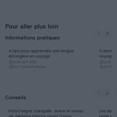
Pour aller plus loin
Informations pratiques
4 tips pour apprendre une langue
5 destin
Apprendre une langue
Locatio
étrangère en voyage
voyage 
Le 26 avril 2025
Le 26 avr
Par Thibault Evesque
Par Thib
Conseils
Partir l’esprit tranquille : éviter le stress
Les desti
de dernière minute avant l’avion
parle pas