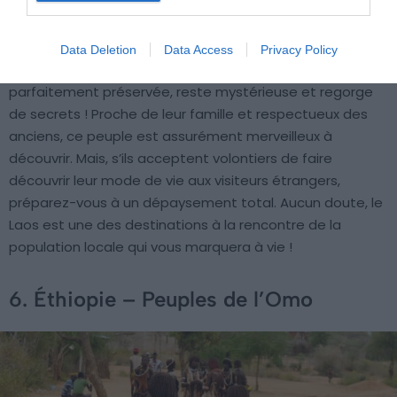
culture.
Data Deletion
Data Access
Privacy Policy
Il faut dire que la région, encore sauvage et
parfaitement préservée, reste mystérieuse et regorge
de secrets ! Proche de leur famille et respectueux des
anciens, ce peuple est assurément merveilleux à
découvrir. Mais, s’ils acceptent volontiers de faire
découvrir leur mode de vie aux visiteurs étrangers,
préparez-vous à un dépaysement total. Aucun doute, le
Laos est une des destinations à la rencontre de la
population locale qui vous marquera à vie !
6. Éthiopie – Peuples de l’Omo