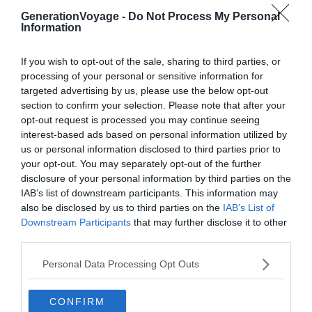
GenerationVoyage -
Do Not Process My Personal
Information
If you wish to opt-out of the sale, sharing to third parties, or
processing of your personal or sensitive information for
targeted advertising by us, please use the below opt-out
section to confirm your selection. Please note that after your
opt-out request is processed you may continue seeing
interest-based ads based on personal information utilized by
us or personal information disclosed to third parties prior to
Crédit photo :
Flickr / TheLoneConspirator
your opt-out. You may separately opt-out of the further
disclosure of your personal information by third parties on the
Les Lao-Loums constituent près de 50% de la population
IAB’s list of downstream participants. This information may
de l’actuel Laos. Dans ce petit pays montagneux et
also be disclosed by us to third parties on the
IAB’s List of
Downstream Participants
that may further disclose it to other
verdoyant, ce peuple travailleur, sédentaire et
third parties.
bouddhiste est considéré comme la tribu originelle
laotienne ! Les Lao-Loums vivent dans des plaines fertiles
Personal Data Processing Opt Outs
où leur maîtrise de l’agriculture leur permet de subvenir à
leurs besoins. Respectant de nombreuses traditions
CONFIRM
spirituelles, l’animisme est encore très ancré dans leur