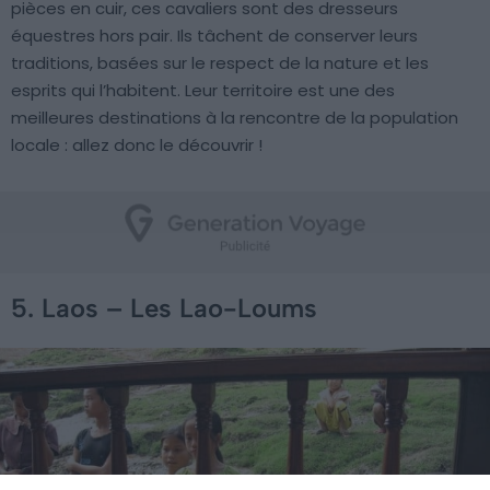
pièces en cuir, ces cavaliers sont des dresseurs
équestres hors pair. Ils tâchent de conserver leurs
traditions, basées sur le respect de la nature et les
esprits qui l’habitent. Leur territoire est une des
meilleures destinations à la rencontre de la population
locale : allez donc le découvrir !
5. Laos – Les Lao-Loums