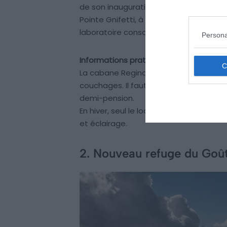
de son inauguration, en 1893. Ce refug
Pointe Gnifetti, à la frontière italo-su
laboratoire consacré à la recherche sci
Persona
Informations pratiques
La cabane Regina Margherita, gardée d
couchages. Il faut compter 70€ par pe
demi-pension.
En hiver, seul le local d’une capacité de
et éclairage.
2. Nouveau refuge du Goû