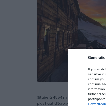
Generati
If you wish 
sensitive in
confirm you
continue se
information 
further disc
Située à 4554 m d’altitude, la cabane R
participants
plus haut d’Europe. Elle doit son nom à 
Downstream 