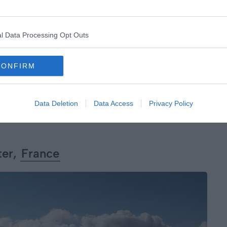
e au faible impact environnemental se trouve sur la
isse dans le Massif du Mont Rose. Il abrite également un
entifique.
l Data Processing Opt Outs
CONFIRM
e fin juin à début septembre, dispose de 70
rsonne pour une nuit avec petit-déjeuner, ou 100€ en
Data Deletion
Data Access
Privacy Policy
 12 lits est ouvert, avec couvertures, gaz pour cuisiner
ter,
France