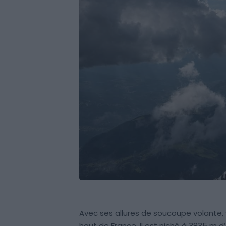
Avec ses allures de soucoupe volante, 
haut de France. Il est niché à 3835 m d’