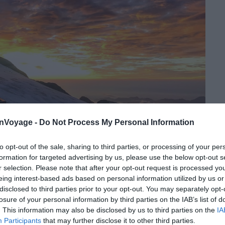
onVoyage -
Do Not Process My Personal Information
to opt-out of the sale, sharing to third parties, or processing of your per
formation for targeted advertising by us, please use the below opt-out s
r selection. Please note that after your opt-out request is processed y
eing interest-based ads based on personal information utilized by us or
Crédit photo :
Facebook – Rifugi Monterosa
disclosed to third parties prior to your opt-out. You may separately opt-
losure of your personal information by third parties on the IAB’s list of
egina Margherita, en Italie, n’est autre que le refuge le
. This information may also be disclosed by us to third parties on the
IA
la reine Marguerite de Savoie, qui y a passé la nuit lors
Participants
that may further disclose it to other third parties.