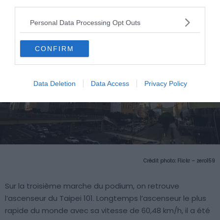
third parties.
Personal Data Processing Opt Outs
CONFIRM
Data Deletion
Data Access
Privacy Policy
Crédit photo: Flickr – zero159
Sur la troisième marche du podium, on retrouve
l’ascenseur du Taipei 101. Longtemps l’ascenseur le plus
rapide du monde avec sa vitesse de 60,48 km/h, il a été