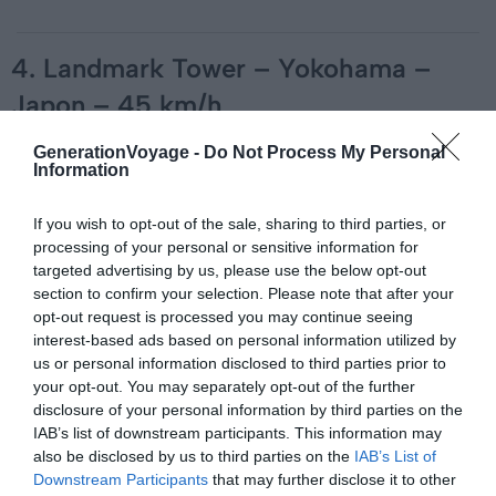
4. Landmark Tower – Yokohama –
Japon – 45 km/h
On retourne au Japon pour la quatrième place de ce
GenerationVoyage -
Do Not Process My Personal
Information
classement. La Tour Landmark située à Yokohama
mesure 295 mètres. Ses ascenseurs signés Mitsubishi
If you wish to opt-out of the sale, sharing to third parties, or
peuvent atteindre la vitesse de 45 km/h à pleine
processing of your personal or sensitive information for
puissance. Autrement dit, il vous faut simplement 24
targeted advertising by us, please use the below opt-out
secondes pour aller tout en haut.
section to confirm your selection. Please note that after your
opt-out request is processed you may continue seeing
interest-based ads based on personal information utilized by
us or personal information disclosed to third parties prior to
your opt-out. You may separately opt-out of the further
disclosure of your personal information by third parties on the
IAB’s list of downstream participants. This information may
3. Taipei 101 – Taiwan – 60,48 km/h
also be disclosed by us to third parties on the
IAB’s List of
Downstream Participants
that may further disclose it to other