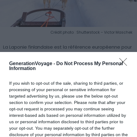
Crédit photo : Shutterstock – Victor Maschek
La Laponie finlandaise est la référence européenne pour
les aurores boréales en hiver.
En janvier, les nuits durent
jusqu’à 18 à 19h à Rovaniemi et au-delà, ce qui maximise
GenerationVoyage -
Do Not Process My Personal
Information
les fenêtres d’observation.
Rovaniemi est la base
logistique naturelle : vol direct ou avec escale à Helsinki,
If you wish to opt-out of the sale, sharing to third parties, or
environ 3h depuis Paris.
processing of your personal or sensitive information for
targeted advertising by us, please use the below opt-out
Les températures réelles oscillent entre -10 et -20°C,
section to confirm your selection. Please note that after your
parfois -30°C dans le nord. Ce chiffre fait peur sur le
opt-out request is processed you may continue seeing
interest-based ads based on personal information utilized by
papier ! Mais rassurez-vous, les prestataires d’activités
us or personal information disclosed to third parties prior to
fournissent des combinaisons adaptées et les visiteurs
your opt-out. You may separately opt-out of the further
bien équipés ne souffrent pas. Les activités couvrent le
disclosure of your personal information by third parties on the