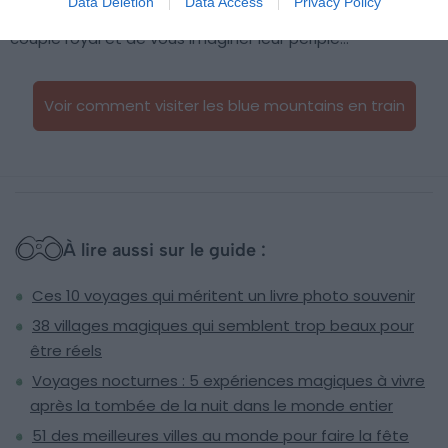
Data Deletion
Data Access
Privacy Policy
permettra de vous mettre un instant dans la peau du
couple royal et de vous imaginer leur périple…
Voir comment visiter les blue mountains en train
À lire aussi sur le guide :
Ces 10 voyages qui méritent un livre photo souvenir
38 villages magiques qui semblent trop beaux pour
être réels
Voyages nocturnes : 5 expériences magiques à vivre
après la tombée de la nuit dans le monde entier
51 des meilleures villes au monde pour faire la fête