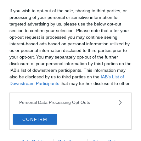
L’une des principales attractions de Sydney aujourd’hui,
If you wish to opt-out of the sale, sharing to third parties, or
les Blue Mountains, ont été le théâtre d’un
épisode
processing of your personal or sensitive information for
rocambolesque
lors de la visite du couple royal en 1970.
targeted advertising by us, please use the below opt-out
section to confirm your selection. Please note that after your
En effet, 40 ans plus tard, en 2009, il a été révélé qu’
une
opt-out request is processed you may continue seeing
tentative d’assassinat
avait eu lieu sur l’altesse royale
interest-based ads based on personal information utilized by
alors qu’elle prenait le train pour visiter les Blue
us or personal information disclosed to third parties prior to
Mountains.
your opt-out. You may separately opt-out of the further
disclosure of your personal information by third parties on the
IAB’s list of downstream participants. This information may
Lors du passage du train, de grands troncs avaient été
also be disclosed by us to third parties on the
IAB’s List of
placés sur la voie pour le faire dérailler et le faire chuter
Downstream Participants
that may further disclose it to other
dans un ravin. Heureusement, en percutant les
third parties.
obstacles, le train
ne s’est pas dévié de sa course
et
Personal Data Processing Opt Outs
l’affaire est restée secrète pendant plusieurs décennies.
CONFIRM
Aujourd’hui, vous pouvez toujours
visiter les Blue
Mountains en train
même si beaucoup le font aussi
en
voiture
ou
en bus
. Le voyage scénique en train vous