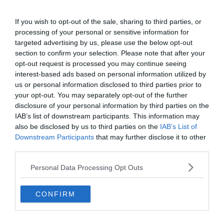
If you wish to opt-out of the sale, sharing to third parties, or
processing of your personal or sensitive information for
targeted advertising by us, please use the below opt-out
section to confirm your selection. Please note that after your
opt-out request is processed you may continue seeing
interest-based ads based on personal information utilized by
Shutterstock – Erik AJV
us or personal information disclosed to third parties prior to
your opt-out. You may separately opt-out of the further
Ces destinations s’adressent à ceux qui veulent le
disclosure of your personal information by third parties on the
silence, l’espace et les paysages, pas les bars de
IAB’s list of downstream participants. This information may
voyage.
Le solo en pleine nature n’est pas seulement
also be disclosed by us to third parties on the
IAB’s List of
Downstream Participants
that may further disclose it to other
possible : c’est souvent le format idéal pour un road trip,
third parties.
parce qu’on avance à son propre rythme sans
compromis.
Personal Data Processing Opt Outs
En Norvège, les fjords du Geirangerfjord et du Nærøyfjord,
CONFIRM
les îles Lofoten et les sentiers comme Preikestolen ou
Trolltunga structurent des itinéraires cohérents. Le