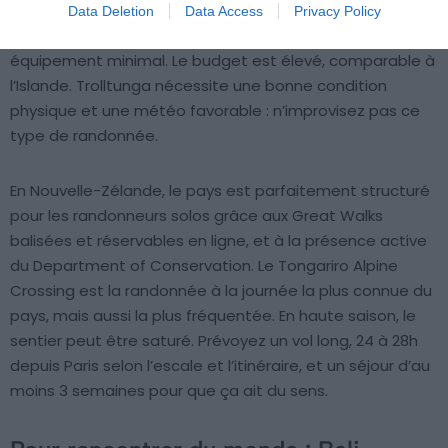
réseau de cabanes DNT de l’association de randonnée
Data Deletion
Data Access
Privacy Policy
norvégienne permet de dormir en itinérance avec un
équipement minimal. Le budget est élevé, comparable à
l’Islande. Trolltunga nécessite une bonne condition
physique et une météo favorable : n’improvisez pas ce
type de randonnée.
En Nouvelle-Zélande, le pays est parfaitement structuré
pour les randonneurs solos grâce aux Great Walks
balisées et réservables en ligne, et à la présence active
du Department of Conservation. Le Tongariro Alpine
Crossing est la randonnée à la journée la plus connue du
pays, mais aussi la plus fréquentée. En haute saison, le
sentier peut être saturé. Prévoyez un vol long, 24 à 28h
depuis Paris selon l’escale et l’itinéraire, et un séjour d’au
moins 3 semaines pour que ça ait du sens.