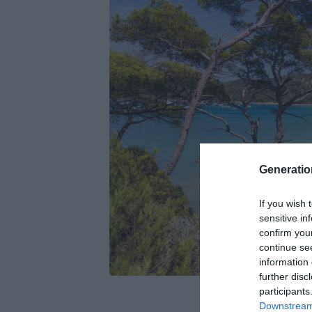
Generati
If you wish 
sensitive in
confirm you
continue se
information 
further disc
participants
Downstream 