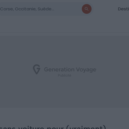
Dest
s sans voiture pour (vraiment)