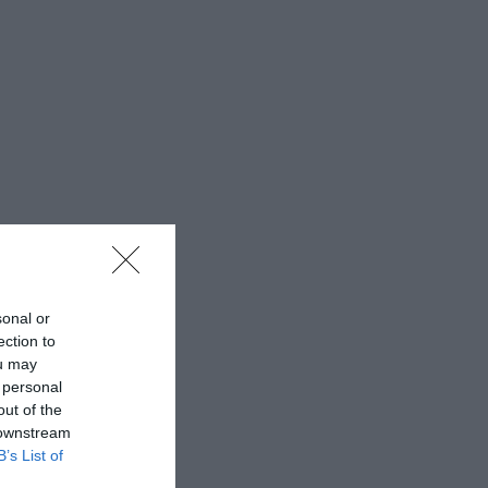
sonal or
ection to
ou may
 personal
out of the
 downstream
B’s List of