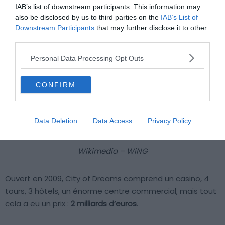
IAB’s list of downstream participants. This information may
also be disclosed by us to third parties on the
IAB’s List of
Downstream Participants
that may further disclose it to other
third parties.
Personal Data Processing Opt Outs
CONFIRM
Data Deletion
Data Access
Privacy Policy
Wikimedia – WiNG
Ouvert en 2009, City of Dreams comprend un casino, 4
tours, 3 hôtels, un énorme centre commercial, mais tout
cela a eu un prix :
2 milliards d’euros
.