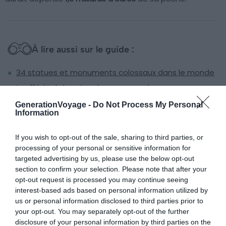
À lire aussi sur le guide :
34 statues et monuments colossaux dans le monde
Les 11 hôtels les plus chers au monde
34 lieux pour nager dans les eaux les plus claires au
GenerationVoyage -
Do Not Process My Personal
Information
monde
51 des meilleures villes au monde pour faire la fête
If you wish to opt-out of the sale, sharing to third parties, or
processing of your personal or sensitive information for
targeted advertising by us, please use the below opt-out
10. City of Dreams, Macao
section to confirm your selection. Please note that after your
opt-out request is processed you may continue seeing
interest-based ads based on personal information utilized by
us or personal information disclosed to third parties prior to
your opt-out. You may separately opt-out of the further
disclosure of your personal information by third parties on the