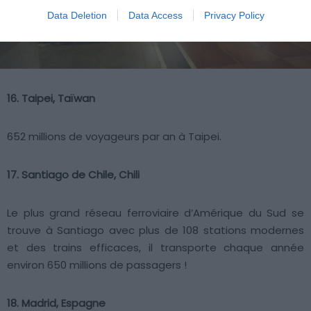
Data Deletion
Data Access
Privacy Policy
16. Taipei, Taïwan
652 millions de voyageurs par an à Taipei.
17. Santiago de Chile, Chili
Le plus grand réseau ferroviaire d’Amérique du Sud se
trouve à Santiago avec plus de 108 stations modernes
et des trains efficaces, il transporte chaque année
environ 650 millions de passagers !
18. Madrid, Espagne