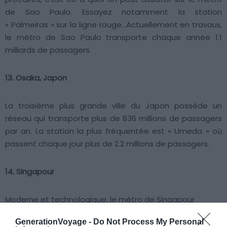
de Sao Paulo. Essayez notamment la station
« Palmeiras » sur la ligne rouge…Actuellement en travaux,
le métro de Sao Paulo transporte chaque année 1.1
milliards de passagers.
13. Osaka, Japon
La troisième plus grande ville du Japon possède un
réseau qui transporte plus de 836 millions de passagers
par an. La station la plus fréquentée est « Umeda » où
passent chaque jour plus de 2.2 millions de passagers.
14. Singapour
Moderne et technologique, le métro de Singapour
transport 794 millions de passagers par an.
GenerationVoyage -
Do Not Process My Personal