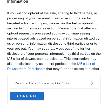
Information
15. Saint Petersbourg, Russie
If you wish to opt-out of the sale, sharing to third parties, or
processing of your personal or sensitive information for
De belles et surprenantes stations comme « Avtovo »
targeted advertising by us, please use the below opt-out
font le charme du métro de Saint Petersbourg. Ce
section to confirm your selection. Please note that after your
réseau transport chaque année plus de 786 millions de
opt-out request is processed you may continue seeing
personnes et, propose même les indications en
interest-based ads based on personal information utilized by
alphabet latin pour ceux qui ne comprendraient pas le
us or personal information disclosed to third parties prior to
your opt-out. You may separately opt-out of the further
cyrilliques…Pas mal pour les touristes !
disclosure of your personal information by third parties on the
IAB’s list of downstream participants. This information may
also be disclosed by us to third parties on the
IAB’s List of
Downstream Participants
that may further disclose it to other
third parties.
Personal Data Processing Opt Outs
CONFIRM