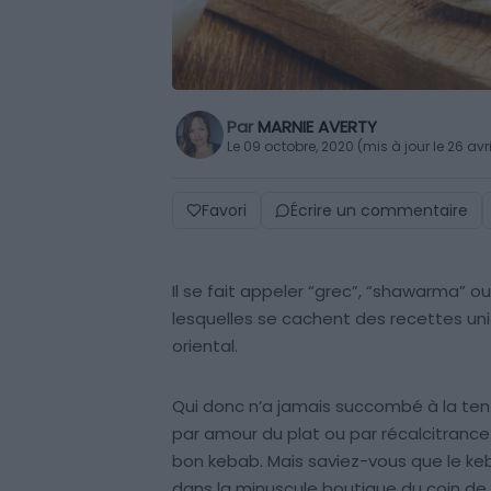
Par
MARNIE AVERTY
Le 09 octobre, 2020 (mis à jour le 26 avr
Favori
Écrire un commentaire
Il se fait appeler “grec”, “shawarma” o
lesquelles se cachent des recettes uni
oriental.
Qui donc n’a jamais succombé à la tent
par amour du plat ou par récalcitrance 
bon kebab. Mais saviez-vous que le ke
dans la minuscule boutique du coin de l