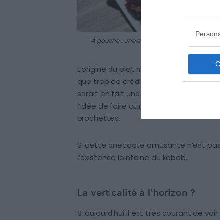
Persona
À gauche : une assiette de kebab | À droite :
L’origine du plat n’est pas historiquem
que trop de crédit puisse y être attri
serait en fait une invention des soldat
l’idée de faire cuire la viande à leur 
brochettes.
Si cette anecdote amusante n’est pas vé
l’existence lointaine du kebab.
La verticalité à l’horizon ?
Si aujourd’hui il est très courant de voi