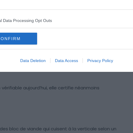
l Data Processing Opt Outs
 l’Empire Ottoman, lors de la chute de Constantinople
– Crédits photo :
Shutterstock – smoxx | Wikipédia – Fausto Zonaro
CONFIRM
ent certifiée, seules quelques histoires l’évoquent sans
bué. Cependant, d’après ces fameux récits, le kebab
s de l’Empire Ottoman (1299-1923) qui auraient alors eu
Data Deletion
Data Access
Privacy Policy
disposition en se servant de leurs épées comme pics à
rifiable aujourd’hui, elle certifie néanmoins
r des bloc de viande qui cuisent à la verticale selon un