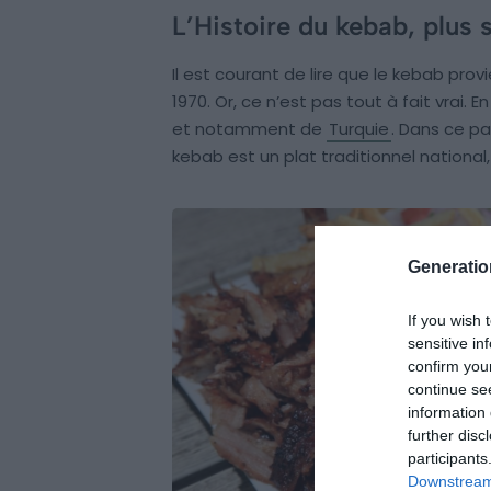
L’Histoire du kebab, plus 
Il est courant de lire que le kebab provi
1970. Or, ce n’est pas tout à fait vrai. 
et notamment de
Turquie
. Dans ce p
kebab est un plat traditionnel nationa
Generati
If you wish 
sensitive in
confirm you
continue se
information 
further disc
participants
Downstream 