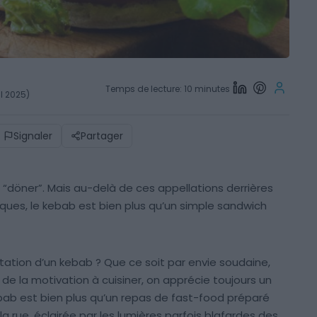
Temps de lecture: 10 minutes
il 2025)
Signaler
Partager
u “döner”. Mais au-delà de ces appellations derrières
ques, le kebab est bien plus qu’un simple sandwich
ation d’un kebab ? Que ce soit par envie soudaine,
de la motivation à cuisiner, on apprécie toujours un
bab est bien plus qu’un repas de fast-food préparé
a rue, éclairée par les lumières parfois blafardes des