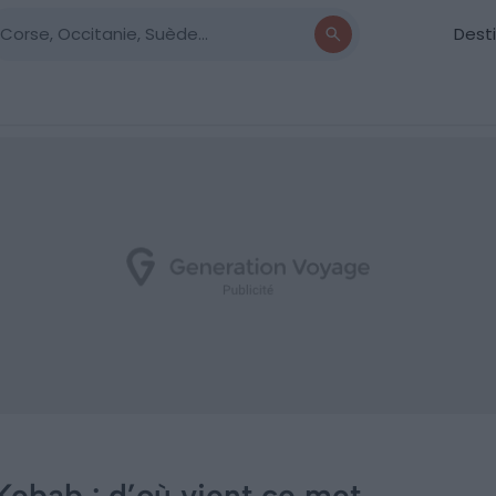
Dest
 Kebab : d’où vient ce met