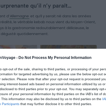
surprenante qu’il n’y paraît…
ent d’
Allemagne
et qu’il y serait né dans les années
En réalité, le véritable kebab nous vient du Moyen-Orient,
ays à la gastronomie redoutablement délicieuse, le
l, dégusté quotidiennement.
onVoyage -
Do Not Process My Personal Information
to opt-out of the sale, sharing to third parties, or processing of your per
formation for targeted advertising by us, please use the below opt-out s
r selection. Please note that after your opt-out request is processed y
eing interest-based ads based on personal information utilized by us or
disclosed to third parties prior to your opt-out. You may separately opt-
losure of your personal information by third parties on the IAB’s list of
. This information may also be disclosed by us to third parties on the
IA
Participants
that may further disclose it to other third parties.