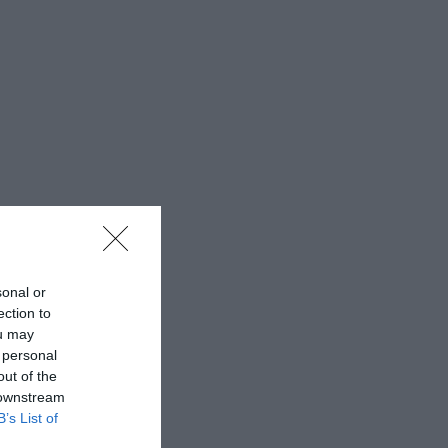
sonal or
ection to
ou may
 personal
out of the
 downstream
B’s List of