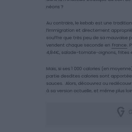
néons ?
Au contraire, le kebab est une tradition 
l’immigration et directement approprié
souffre que très peu de sa mauvaise pub
vendent chaque seconde en
France
. 
4,84€, salade-tomate-oignons, frites 
Mais, si ses 1 000 calories (en moyenne)
partie desdites calories sont apportées 
sauces. Alors, découvrez ou redécouvrez
à sa version actuelle, et même plus lo