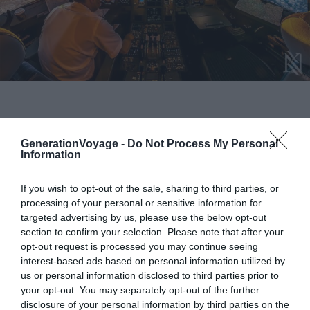
À lire aussi sur le guide :
GenerationVoyage -
Do Not Process My Personal
Information
6 Airbnb aux décors de films & séries célèbres
If you wish to opt-out of the sale, sharing to third parties, or
Les 10 aéroports les plus fréquentés au monde
processing of your personal or sensitive information for
Les 14 plus beaux couchers de soleil à voir dans le
targeted advertising by us, please use the below opt-out
monde
section to confirm your selection. Please note that after your
opt-out request is processed you may continue seeing
10 champs de bataille historiques à visiter
interest-based ads based on personal information utilized by
us or personal information disclosed to third parties prior to
your opt-out. You may separately opt-out of the further
Les Alpes
disclosure of your personal information by third parties on the