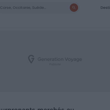
Dest
 surprenants marchés au