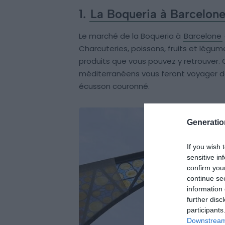
1.
La Boqueria à Barcelon
Le marché de la Boqueria à
Barcelone
Charcuteries, poissons, fruits et légu
produits que vous pouvez y retrouver. 
méditerranéens vous feront voyager de
écusson couronné.
Generati
If you wish 
sensitive in
confirm you
continue se
information 
further disc
participants
Downstream 