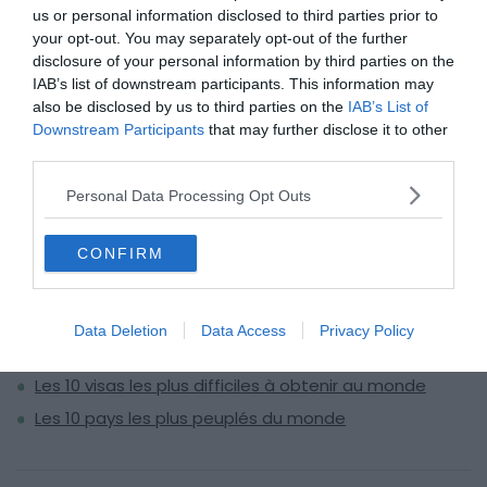
us or personal information disclosed to third parties prior to
cinquième plus long fleuve de l’hémisphère Nord.
your opt-out. You may separately opt-out of the further
disclosure of your personal information by third parties on the
Pour rappel, l’Ob est partagé par la Russie, le Kazakhstan,
IAB’s list of downstream participants. This information may
la Chine et la Mongolie. Cependant la plus importante
also be disclosed by us to third parties on the
IAB’s List of
Downstream Participants
that may further disclose it to other
partie de son lit se trouve en terre tsarienne.
third parties.
Personal Data Processing Opt Outs
À lire aussi sur le guide :
CONFIRM
34 statues et monuments colossaux dans le monde
30 endroits parmi les plus étranges et terrifiants au
Data Deletion
Data Access
Privacy Policy
monde
Les 10 visas les plus difficiles à obtenir au monde
Les 10 pays les plus peuplés du monde