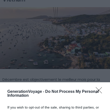
Décembre est objectivement le meilleur mois pour la
Thaïlande.
La côte d’Andaman (Phuket, Krabi, Koh Lanta)
bénéficie de conditions idéales : 26 à 32°C, quasi zéro
GenerationVoyage -
Do Not Process My Personal
Information
pluie, mer calme
. Attention : Koh Samui, sur le golfe de
Thaïlande, est encore en transition de saison en
If you wish to opt-out of the sale, sharing to third parties, or