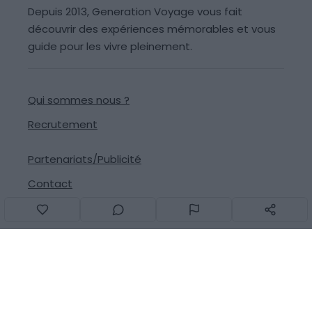
Depuis 2013, Generation Voyage vous fait
découvrir des expériences mémorables et vous
guide pour les vivre pleinement.
Qui sommes nous ?
Recrutement
Partenariats/Publicité
Contact
Signaler une erreur
Suivez-nous sur les réseaux