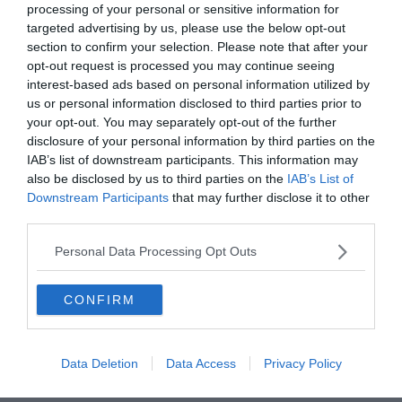
décembre et peut recevoir quelques jours de pluie.
processing of your personal or sensitive information for
Privilégiez clairement la côte d’Andaman. Bangkok reste
targeted advertising by us, please use the below opt-out
une option solide en complément : temples, street food,
section to confirm your selection. Please note that after your
opt-out request is processed you may continue seeing
marchés flottants et marchés nocturnes. Comptez 6h
interest-based ads based on personal information utilized by
de décalage horaire (heure d’hiver française, UTC+1), 2 à
us or personal information disclosed to third parties prior to
3 jours d’adaptation. Budget : 1 200 à 1 800 € par
your opt-out. You may separately opt-out of the further
personne pour 10 nuits. L’un des meilleurs rapports
disclosure of your personal information by third parties on the
qualité/prix de cette sélection pour des vacances à Noël
IAB’s list of downstream participants. This information may
2026 avec un budget maîtrisé.
also be disclosed by us to third parties on the
IAB’s List of
Downstream Participants
that may further disclose it to other
third parties.
Le Vietnam en décembre réserve ses meilleures
conditions au sud.
Hô Chi Minh-Ville et Phu Quoc
Personal Data Processing Opt Outs
affichent 25 à 30°C en saison sèche et une mer calme
.
Côn Dao mérite d’être distinguée : île préservée, accès
CONFIRM
plus complexe, zéro tourisme de masse, faune marine
remarquable. C’est une destination radicalement
différente de Phu Quoc et qui s’adresse à des voyageurs
Data Deletion
Data Access
Privacy Policy
qui cherchent l’isolement. Le nord (Hanoï, Baie d’Halong)