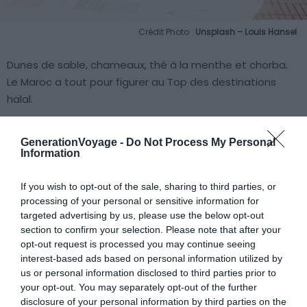
Crédit Photo :
Unsplash – Louis Hansel
Dunes de sable, chameaux, thé à la menthe et chorba.
Le Maroc a tout pour figurer au Top des destinations
halal.
Ce pays berbéro-arabe n’est autre que le témoin de
GenerationVoyage -
Do Not Process My Personal
plusieurs civilisations (grecques, romaines, zéniths et
Information
autres) dont les vestiges sont à découvrir pendant votre
voyage. Pour voyager sur les traces d’un patrimoine et
If you wish to opt-out of the sale, sharing to third parties, or
processing of your personal or sensitive information for
de l’histoire d’un pays, optez pour
Marrakech
,
Fès
,
targeted advertising by us, please use the below opt-out
Agadir
,
Tanger
ou bien
Casablanca
qui font partie des
section to confirm your selection. Please note that after your
villes les plus visitées.
opt-out request is processed you may continue seeing
interest-based ads based on personal information utilized by
us or personal information disclosed to third parties prior to
Si vous passez par Marrakech, la place de Jemaa el-Fna
your opt-out. You may separately opt-out of the further
est intéressante à découvrir, située aux portes des souks
disclosure of your personal information by third parties on the