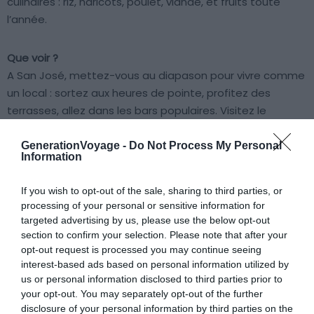
culinaires : riz, haricots, poulet, viande, et fruits toute
l’année.
Que voir ?
A San José, mettez-vous au diapason pour vivre comme
un local : sortez aux heures de pointe, profitez des
terrasses, allez dans les bars populaires. Visitez le
théâtre national, la cathédrale, le quartier Amón, le parc
national, les musées du jade et de l’or, et le zoo national.
GenerationVoyage -
Do Not Process My Personal
Information
Un cliché ?
If you wish to opt-out of the sale, sharing to third parties, or
Le Costaricain n’est pas forcément un exploitant
processing of your personal or sensitive information for
agricole s’occupant de ses bananes. L’économie
targeted advertising by us, please use the below opt-out
costaricaine est aussi industrielle, notamment dans les
section to confirm your selection. Please note that after your
opt-out request is processed you may continue seeing
services médicaux.
interest-based ads based on personal information utilized by
us or personal information disclosed to third parties prior to
Autriche
your opt-out. You may separately opt-out of the further
disclosure of your personal information by third parties on the