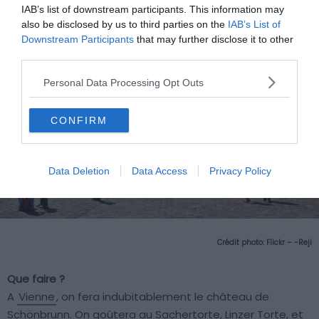
IAB’s list of downstream participants. This information may
also be disclosed by us to third parties on the
IAB’s List of
Downstream Participants
that may further disclose it to other
third parties.
Personal Data Processing Opt Outs
CONFIRM
Data Deletion
Data Access
Privacy Policy
Crédit photo: Flickr – -Reji
Que faire ?
A
Vienne
, on fera indubitablement le château de
Schönbrunn. On goûtera au Sachertorte, Linzer Torte, et