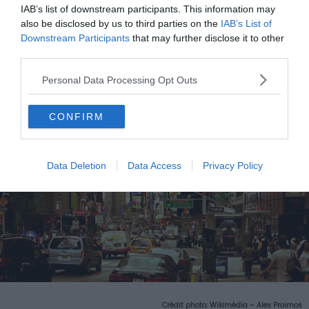
IAB’s list of downstream participants. This information may
Crédit photo:
Pixabay – Cegoh
also be disclosed by us to third parties on the
IAB’s List of
Downstream Participants
that may further disclose it to other
third parties.
Personal Data Processing Opt Outs
New York : Broadway (Etats-Unis)
CONFIRM
Data Deletion
Data Access
Privacy Policy
Crédit photo:
Wikimédia – Alex Proimos