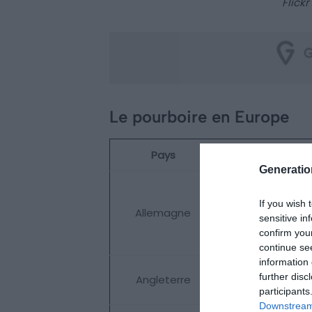
Flick
Le pourboire en Europe
Pays
Pourboire
Generati
If you wish 
Allemagne
Courant
sensitive in
confirm you
continue se
information 
further disc
Angleterre
Obligatoire
participants
Downstream 