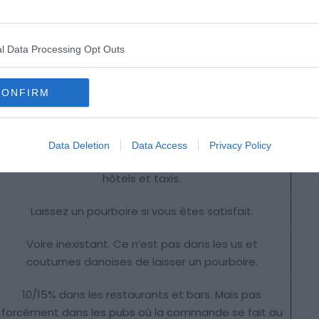
Le pourboire constitue le seul revenu des pompistes,
chauffeurs de taxi et employés de toilettes
publiques. 10%
l Data Processing Opt Outs
Le service est toujours compris dans la note mais un
CONFIRM
peu de monnaie sera bienvenue.
Arrondissez la note ou laissez votre monnaie,
Data Deletion
Data Access
Privacy Policy
Laissé à la discrétion de chacun dans les restaurants,
hôtels et taxis.
Laissez un pourboire si vous êtes satisfait.
Voire inexistant. Ce n’est pas dans les us et
coutumes danoises de laisser un pourboire.
10/15% dans les restaurants et bars. Mais pas
forcément dans les pubs où la commande se fait au