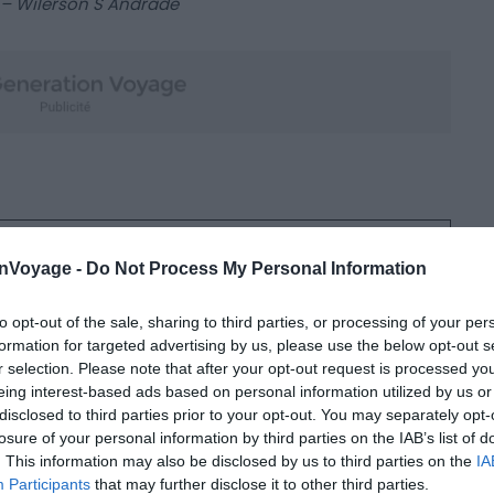
r – Wilerson S Andrade
Détails
onVoyage -
Do Not Process My Personal Information
Les Allemands ne laissent pas de monnaie sur la
table au restaurant. Il faut donc préciser, lorsque
to opt-out of the sale, sharing to third parties, or processing of your per
formation for targeted advertising by us, please use the below opt-out s
vous payez, le montant que vous allez donner au
r selection. Please note that after your opt-out request is processed y
serveur. 5 à 10%.
eing interest-based ads based on personal information utilized by us or
disclosed to third parties prior to your opt-out. You may separately opt-
10 à 15% de la note. Vérifiez si le pourboire n’est pas
losure of your personal information by third parties on the IAB’s list of
déjà inclus dans l’addition.
. This information may also be disclosed by us to third parties on the
IA
Participants
that may further disclose it to other third parties.