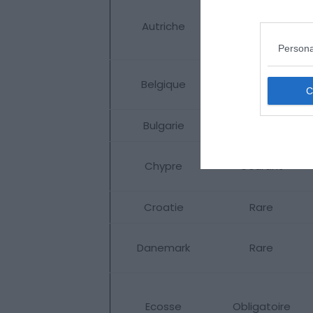
Autriche
Courant
Persona
Belgique
Courant
Bulgarie
Courant
Chypre
Courant
Croatie
Rare
Danemark
Rare
Ecosse
Obligatoire