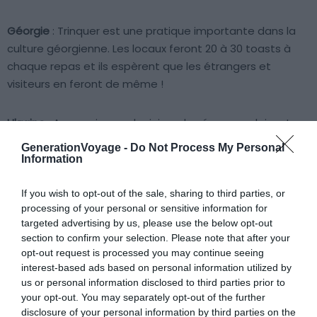
Géorgie
: Trinquer est une pratique importante dans la
culture géorgienne. Les locaux feront 20 à 30 toasts à
chaque repas et ils espèrent que les étrangers et
visiteurs en feront de même !
Ukraine
: Aux mariages ukrainiens, les épouses doivent
garder les pieds au sol de peur que leurs chaussures
GenerationVoyage -
Do Not Process My Personal
soient volées. Si une chaussure est volée, les invités se la
Information
passent pour boire du vin directement de celle-ci
If you wish to opt-out of the sale, sharing to third parties, or
processing of your personal or sensitive information for
Hongrie
: Après la Révolution de 1848, les Autrichiens
targeted advertising by us, please use the below opt-out
célébraient la défaite des Hongrois en trinquant avec
section to confirm your selection. Please note that after your
leurs verres de bière. Depuis cette défaite, les Hongrois
opt-out request is processed you may continue seeing
évitent de toaster avec de la bière, cela est même
interest-based ads based on personal information utilized by
us or personal information disclosed to third parties prior to
banni.
your opt-out. You may separately opt-out of the further
disclosure of your personal information by third parties on the