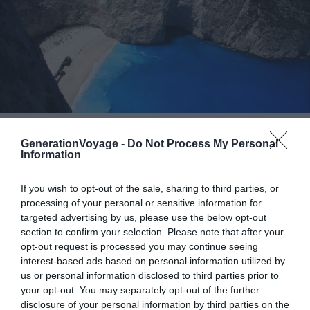
Flickr – imagea.org
GenerationVoyage -
Do Not Process My Personal
Information
Au large des côtes de Zante (ou Zakynthos), une des îles
If you wish to opt-out of the sale, sharing to third parties, or
Ioniennes, la plage de Navagio (également connue sous
processing of your personal or sensitive information for
le nom de Baie du naufrage) attire des milliers de
targeted advertising by us, please use the below opt-out
touristes chaque année. En plus de ses falaises de
section to confirm your selection. Please note that after your
opt-out request is processed you may continue seeing
calcaire et de son eau bleu clair, elle est célèbre pour
interest-based ads based on personal information utilized by
être un spot de BASE jumping.
us or personal information disclosed to third parties prior to
your opt-out. You may separately opt-out of the further
disclosure of your personal information by third parties on the