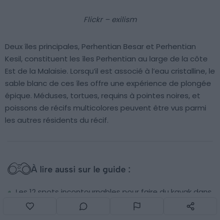
Flickr – exilism
Deux îles principales, Perhentian Besar et Perhentian
Kesil, constituent les îles Perhentian au large de la côte
Est de la Malaisie. Lorsqu’il est associé à l’eau cristalline, le
sable blanc de ces îles offre une expérience de plongée
épique. Méduses, tortues, requins à pointes noires, et
poissons de récifs multicolores peuvent être vus parmi
les autres résidents du récif.
À lire aussi sur le guide :
Les 12 spots incontournables pour faire du kayak dans
le monde
Les lieux de tournage de Star Wars