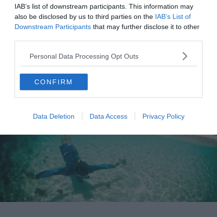
IAB’s list of downstream participants. This information may
also be disclosed by us to third parties on the
IAB’s List of
Downstream Participants
that may further disclose it to other
third parties.
9. Île de Linapacan, Philippines
Personal Data Processing Opt Outs
CONFIRM
Data Deletion
Data Access
Privacy Policy