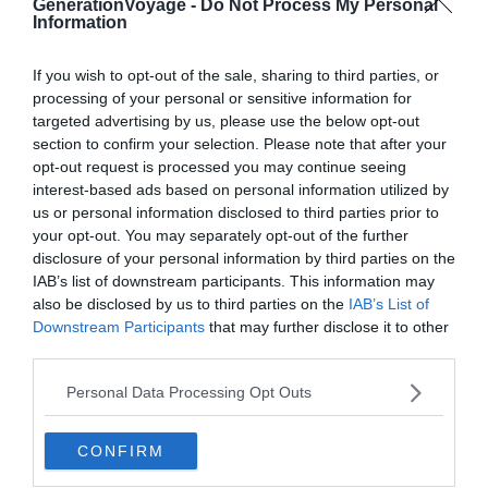
GenerationVoyage -
Do Not Process My Personal
10 idées pour un voyage romantique à la Saint-
Information
Valentin
Les 10 pays les plus visités au monde
If you wish to opt-out of the sale, sharing to third parties, or
processing of your personal or sensitive information for
Passez une nuit inoubliable dans l'un de ces 6
targeted advertising by us, please use the below opt-out
musées aux quatre coins du monde
section to confirm your selection. Please note that after your
opt-out request is processed you may continue seeing
interest-based ads based on personal information utilized by
us or personal information disclosed to third parties prior to
Basilique Notre-Dame – Montréal,
your opt-out. You may separately opt-out of the further
Canada
disclosure of your personal information by third parties on the
IAB’s list of downstream participants. This information may
also be disclosed by us to third parties on the
IAB’s List of
Downstream Participants
that may further disclose it to other
third parties.
Personal Data Processing Opt Outs
CONFIRM