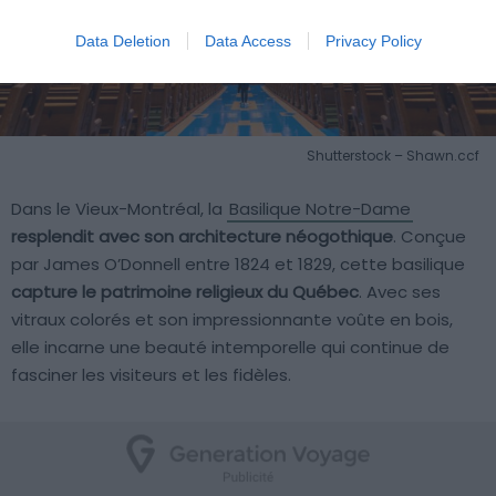
Data Deletion
Data Access
Privacy Policy
Shutterstock – Shawn.ccf
Dans le Vieux-Montréal, la
Basilique Notre-Dame
resplendit avec son architecture néogothique
. Conçue
par James O’Donnell entre 1824 et 1829, cette basilique
capture le patrimoine religieux du Québec
. Avec ses
vitraux colorés et son impressionnante voûte en bois,
elle incarne une beauté intemporelle qui continue de
fasciner les visiteurs et les fidèles.