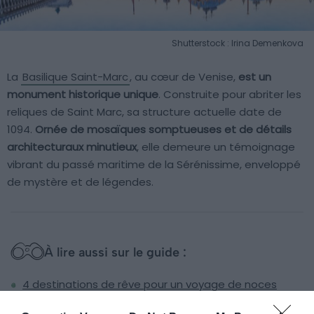
Shutterstock : Irina Demenkova
La
Basilique Saint-Marc
, au cœur de Venise,
est un
monument historique unique
. Construite pour abriter les
reliques de Saint Marc, sa structure actuelle date de
1094.
Ornée de mosaïques somptueuses et de détails
architecturaux minutieux
, elle demeure un témoignage
vibrant du passé maritime de la Sérénissime, enveloppé
de mystère et de légendes.
À lire aussi sur le guide :
4 destinations de rêve pour un voyage de noces
inoubliable