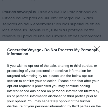
Pour en savoir plus :
Créé en 1949, le Parc national de
Plitvice couvre près de 300 km² et regroupe 16 lacs
séparés en deux ensembles : les lacs supérieurs et les
lacs inférieurs. Depuis 1979, l’UNESCO protège cette
réserve qui procure une eau limpide et des panoramas
spectaculaires. Les sentiers balisés longent les chutes
d’eau et permettent d’accéder aux embarcations
GenerationVoyage -
Do Not Process My Personal
officielles. Les zones autorisées au kayak sont clairement
Information
indiquées, afin de préserver l’écosystème fragile du parc.
Achetez vos billets en ligne et réservez tôt, car les
If you wish to opt-out of the sale, sharing to third parties, or
processing of your personal or sensitive information for
places sont limitées lors de la haute saison. Depuis
targeted advertising by us, please use the below opt-out
Zagreb, l’accès est facile en bus ou en voiture en moins
section to confirm your selection. Please note that after your
de deux heures.
opt-out request is processed you may continue seeing
interest-based ads based on personal information utilized by
us or personal information disclosed to third parties prior to
7. Glacier Bay, Alaska (USA)
your opt-out. You may separately opt-out of the further
disclosure of your personal information by third parties on the