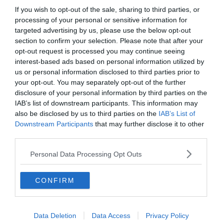
attire chaque année des milliers de voyageurs intrigués
If you wish to opt-out of the sale, sharing to third parties, or
processing of your personal or sensitive information for
par ses mystères et sa beauté intemporelle. Une halte
targeted advertising by us, please use the below opt-out
indispensable lors d’un périple au cœur du Moyen-Orient.
section to confirm your selection. Please note that after your
opt-out request is processed you may continue seeing
En
Espagne
, le désert de Tabernas a offert sa chaleur et
interest-based ads based on personal information utilized by
us or personal information disclosed to third parties prior to
son décor unique pour certaines scènes. Avec ses liens
your opt-out. You may separately opt-out of the further
forts avec la culture cinématographique, il est devenu
disclosure of your personal information by third parties on the
une destination favorite pour les amateurs de Westerns.
IAB’s list of downstream participants. This information may
Une exploration qui ne laisse personne indifférent.
also be disclosed by us to third parties on the
IAB’s List of
Downstream Participants
that may further disclose it to other
third parties.
Indiana Jones et le Royaume du Crâne
de Cristal
Personal Data Processing Opt Outs
CONFIRM
Data Deletion
Data Access
Privacy Policy