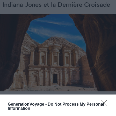
Indiana Jones et la Dernière Croisade
Crédit photo : Shutterstock – tenkl
GenerationVoyage -
Do Not Process My Personal
Pétra
, avec son majestueux Trésor, incarne un site
Information
mythique de
Jordanie
. Ce chef-d’œuvre historique