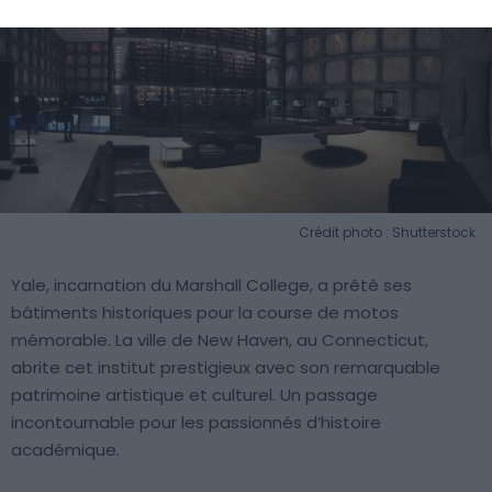
Crédit photo : Shutterstock
Yale, incarnation du Marshall College, a prêté ses
bâtiments historiques pour la course de motos
mémorable. La ville de New Haven, au Connecticut,
abrite cet institut prestigieux avec son remarquable
patrimoine artistique et culturel. Un passage
incontournable pour les passionnés d’histoire
académique.