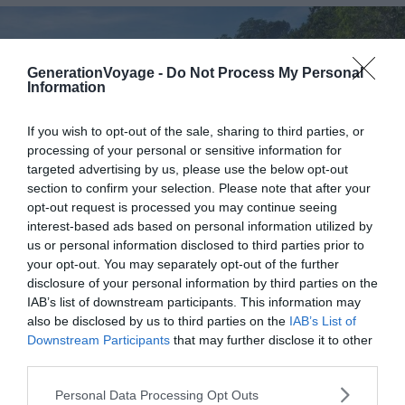
GenerationVoyage -
Do Not Process My Personal
Information
If you wish to opt-out of the sale, sharing to third parties, or
processing of your personal or sensitive information for
targeted advertising by us, please use the below opt-out
section to confirm your selection. Please note that after your
opt-out request is processed you may continue seeing
interest-based ads based on personal information utilized by
us or personal information disclosed to third parties prior to
your opt-out. You may separately opt-out of the further
disclosure of your personal information by third parties on the
IAB’s list of downstream participants. This information may
Flickr – U.S. Pacific Command
also be disclosed by us to third parties on the
IAB’s List of
Downstream Participants
that may further disclose it to other
third parties.
Ce pays situé proche de la Papouasie-Nouvelle-Guinée
détenait une force paramilitaire jusqu’à ce qu’un lourd
Personal Data Processing Opt Outs