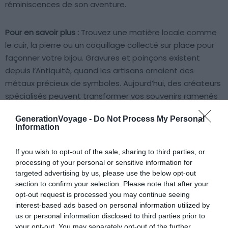
réminiscences de son aventure.
Pour en savoir plus :
Trouvez une matière locale comme
le cuir, la pierre ou un coquillage collecté sur place pour
façonner votre bijou. Gravures et poinçons existent
depuis l’Antiquité, quand les artisans ornaient des
métaux précieux de symboles. Aujourd’hui, des créateurs
spécialisés peuvent transformer vos souvenirs ramenés
de votre voyage en accessoires uniques.
GenerationVoyage -
Do Not Process My Personal
Information
Avant de partir, pensez déjà à votre projet : un design,
des coordonnées GPS, une date précise, puis confiez
If you wish to opt-out of the sale, sharing to third parties, or
votre idée à un artisan local. À votre retour, vous aurez
processing of your personal or sensitive information for
targeted advertising by us, please use the below opt-out
entre les mains un objet concret et personnel rempli
section to confirm your selection. Please note that after your
d’émotion.
opt-out request is processed you may continue seeing
interest-based ads based on personal information utilized by
us or personal information disclosed to third parties prior to
your opt-out. You may separately opt-out of the further