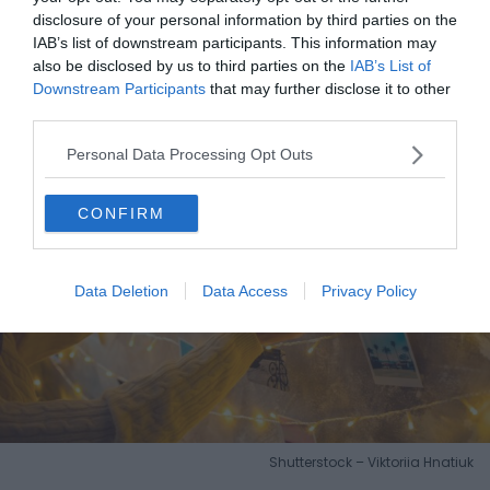
disclosure of your personal information by third parties on the
IAB’s list of downstream participants. This information may
also be disclosed by us to third parties on the
IAB’s List of
5. Faire un mur de souvenirs photo
Downstream Participants
that may further disclose it to other
third parties.
Personal Data Processing Opt Outs
CONFIRM
Data Deletion
Data Access
Privacy Policy
Shutterstock – Viktoriia Hnatiuk