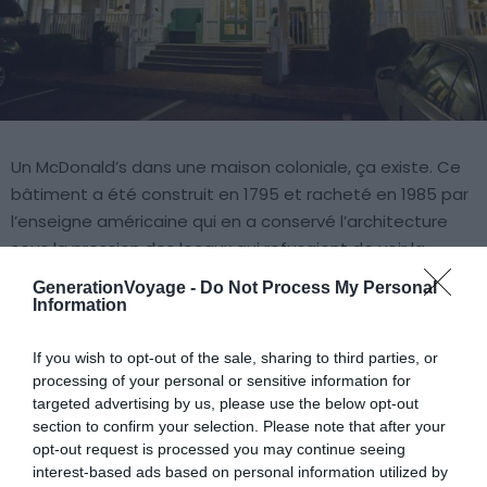
Un McDonald’s dans une maison coloniale, ça existe. Ce
bâtiment a été construit en 1795 et racheté en 1985 par
l’enseigne américaine qui en a conservé l’architecture
sous la pression des locaux qui refusaient de voir la
Denton House transformée.
GenerationVoyage -
Do Not Process My Personal
Information
If you wish to opt-out of the sale, sharing to third parties, or
processing of your personal or sensitive information for
À lire aussi sur le guide :
targeted advertising by us, please use the below opt-out
section to confirm your selection. Please note that after your
Les 10 meilleurs restaurants dans le monde
opt-out request is processed you may continue seeing
Les 7 plus beaux villages de Noël du monde
interest-based ads based on personal information utilized by