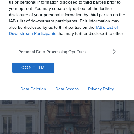
us or personal information disclosed to third parties prior to
Les 10 aéroports les plus fréquentés au monde
your opt-out. You may separately opt-out of the further
Les 10 plus grands aéroports du monde
disclosure of your personal information by third parties on the
IAB’s list of downstream participants. This information may
also be disclosed by us to third parties on the
IAB’s List of
Downstream Participants
that may further disclose it to other
8. Paris, France
third parties.
Personal Data Processing Opt Outs
CONFIRM
Data Deletion
Data Access
Privacy Policy