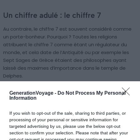
Un chiffre adulé : le chiffre 7
Au contraire, le chiffre 7 est souvent considéré comme
un porte-bonheur. Pourquoi ? Toutes les religions
attribuent le chiffre 7 comme étant un régulateur du
monde, et cela date de l’Antiquité ou par exemple les
Sept Sages de Grèce étaient des philosophes ayant
laissé des maximes d’importance dans le temple de
Delphes.
Dans l’Egypte ancienne également, on retrouvait des
GenerationVoyage -
Do Not Process My Personal
Information
signes du chiffre 7 jusque dans les tombeaux des
Pharaons.
If you wish to opt-out of the sale, sharing to third parties, or
processing of your personal or sensitive information for
En Asie, ce sera plutôt le chiffre 8 qui est considéré pour
targeted advertising by us, please use the below opt-out
section to confirm your selection. Please note that after your
beaucoup comme porte-bonheur. Comme quoi, selon
opt-out request is processed you may continue seeing