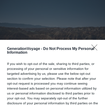
GenerationVoyage -
Do Not Process My Personal
Information
If you wish to opt-out of the sale, sharing to third parties, or
processing of your personal or sensitive information for
targeted advertising by us, please use the below opt-out
Méconnu du fait de son enclavement continental, le
section to confirm your selection. Please note that after your
Kazakhstan
est pourtant l’une des nations qui ont
opt-out request is processed you may continue seeing
décidé de se séparer du bloc soviétique à l’époque. Avec
interest-based ads based on personal information utilized by
une superficie totale de 2 724 910 km² il s’agit du
us or personal information disclosed to third parties prior to
your opt-out. You may separately opt-out of the further
neuvième plus grand pays du monde.
disclosure of your personal information by third parties on the