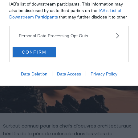
IAB’s list of downstream participants. This information may
10.
Algérie
also be disclosed by us to third parties on the
IAB’s List of
Downstream Participants
that may further disclose it to other
third parties.
Personal Data Processing Opt Outs
CONFIRM
Data Deletion
Data Access
Privacy Policy
Surtout connue pour les chefs d’oeuvres architecturaux
hérités de la période coloniale dans les villes de