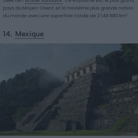
celle de l’
Arabie Saoudite
. Ce Royaume est le plus grand
pays du Moyen-Orient et la treizième plus grande nation
du monde avec une superficie totale de 2 149 680 km².
14.
Mexique