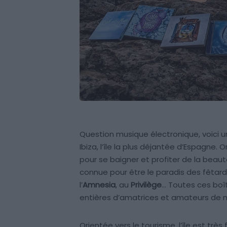
Question musique électronique, voici 
Ibiza, l’île la plus déjantée d’Espagne. O
pour se baigner et profiter de la beau
connue pour être le paradis des fêtards
l’
Amnesia
, au
Privilège
… Toutes ces boî
entières d’amatrices et amateurs de 
Orientée vers le tourisme, l’île est trè