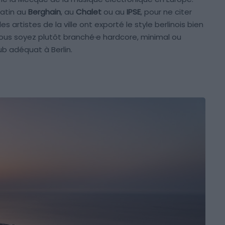
matin au
Berghain
, au
Chalet
ou au
IPSE
, pour ne citer
s artistes de la ville ont exporté le style berlinois bien
vous soyez plutôt branché·e hardcore, minimal ou
ub adéquat à Berlin.