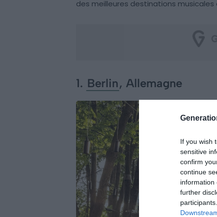
des meilleures destinations musicales 
1.
Berlin
, Allemagne
Generati
If you wish 
sensitive in
confirm you
continue se
information 
further disc
participants
Downstream 