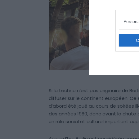
Persona
Si la techno n’est pas originaire de Berl
diffuser sur le continent européen. Ce
d’abord été joué au cours de soirées il
des années 1980, donc avant la chute
un rôle social et culturel important aup
Aujourd’hui, Berlin est considérée co