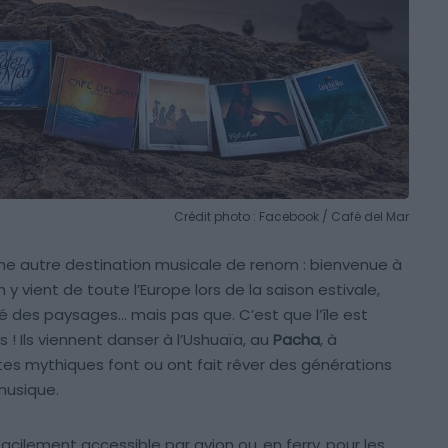
Crédit photo : Facebook / Café del Mar
une autre destination musicale de renom : bienvenue à
n y vient de toute l’Europe lors de la saison estivale,
té des paysages… mais pas que. C’est que l’île est
 ! Ils viennent danser à l’Ushuaïa, au
Pacha
, à
tes mythiques font ou ont fait rêver des générations
musique.
s facilement accessible par avion ou
en ferry
pour les