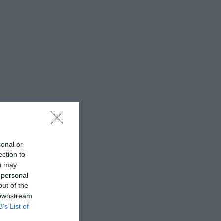
sonal or
ection to
ou may
 personal
out of the
 downstream
B’s List of