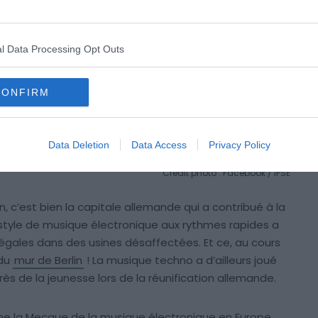
l Data Processing Opt Outs
CONFIRM
Data Deletion
Data Access
Privacy Policy
Crédit photo : Facebook / IPSE
in, c’est bien la capitale allemande qui a contribué à la
 style de musique électronique aux rythmes rapides a
légales dans des usines désaffectées. Et ce, au cours
 du
mur de Berlin
! La musique techno a d’ailleurs joué
rès de la jeunesse lors de la réunification allemande.
mme la Mecque de la musique électronique en Europe.