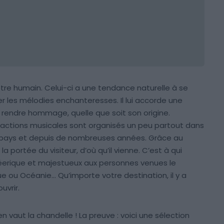
être humain. Celui-ci a une tendance naturelle à se
er les mélodies enchanteresses. Il lui accorde une
i rendre hommage, quelle que soit son origine.
ttractions musicales sont organisés un peu partout dans
s pays et depuis de nombreuses années. Grâce au
a portée du visiteur, d’où qu’il vienne. C’est à qui
, féerique et majestueux aux personnes venues le
que ou Océanie… Qu’importe votre destination, il y a
uvrir.
n vaut la chandelle ! La preuve : voici une sélection