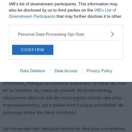
IAB’s list of downstream participants. This information may
also be disclosed by us to third parties on the
IAB’s List of
Downstream Participants
that may further disclose it to other
third parties.
Personal Data Processing Opt Outs
CONFIRM
Crédit photo : Shutterstock – Lukas Bischoff Photograph
Data Deletion
Data Access
Privacy Policy
Le Col Sani (Sani pass), situé à plus de 2 800 mètres
d’altitude, marque la frontière séparant l’Afrique du Sud
et le Lesotho. Au cœur du massif de Drakenzberg,
découvrez alors un col de montagnes routier des plus
impressionnants, qui s’avère être l’unique possibilité de
passage entre les deux contrées.
Sa traversée est des plus lentes et des plus complexes,