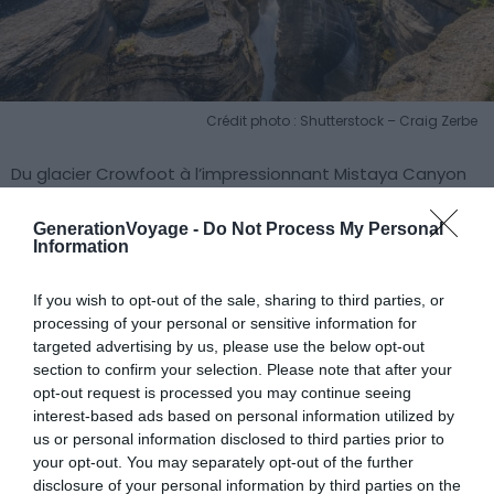
Crédit photo : Shutterstock – Craig Zerbe
Du glacier Crowfoot à l’impressionnant Mistaya Canyon
(ci-dessus), laissez défiler sous vos yeux les plus beaux
paysages de l’ouest canadien.
GenerationVoyage -
Do Not Process My Personal
Information
6. Col Sani –
Afrique du Sud
If you wish to opt-out of the sale, sharing to third parties, or
processing of your personal or sensitive information for
targeted advertising by us, please use the below opt-out
section to confirm your selection. Please note that after your
opt-out request is processed you may continue seeing
interest-based ads based on personal information utilized by
us or personal information disclosed to third parties prior to
your opt-out. You may separately opt-out of the further
disclosure of your personal information by third parties on the