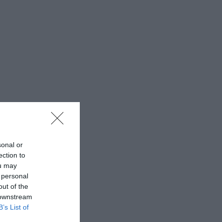
sonal or
ection to
ou may
 personal
out of the
 downstream
B’s List of