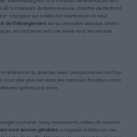
ale. Williamsburg est à 10 minutes de Manhattan en L
30 à 40 % inférieurs. Ambiance jeune, marché de Bedford
idéal : voyageur qui a déjà fait Manhattan et veut
lité de l’hébergement
sur la centralité absolue. Limite :
iques, et certaines nuits de week-end, les retards
la référence du quartier, avec une piscine en rooftop
 Pour aller plus loin dans les adresses Brooklyn, notre
eilleures options par zone.
nergie nocturne : bars, restaurants, salles de concert
liers sont encore gérables
comparés à Midtown. Les