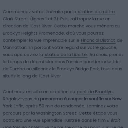
Commencez votre itinéraire par la
station de métro
Clark Street
(lignes 1 et 2). Puis, rattrapez la rue en
direction de l’East River. Cette marche vous mènera au
Brooklyn Heights Promenade, d’où vous pourrez
contempler la vue imprenable sur le
Financial District
de
Manhattan. En portant votre regard sur votre gauche,
vous apercevrez la
statue de la Liberté
. Au choix, prenez
le temps de déambuler dans l’ancien quartier industriel
de Dumbo ou sillonnez le Brooklyn Bridge Park, tous deux
situés le long de l’East River.
Continuez ensuite en direction du
pont de Brooklyn
.
Régalez-vous du
panorama à couper le souffle sur New
York
. Enfin, après 50 min de randonnée, terminez votre
parcours par la Washington Street. Cette étape vous
octroiera une vue splendide illustrée dans le film
Il était
une fois en Amérique
. De l’autre côté du pont, sur l’île de