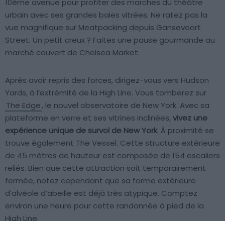
10ème avenue pour profiter des marches du théâtre
urbain avec ses grandes baies vitrées. Ne ratez pas la
vue magnifique sur Meatpacking depuis Gansevoort
Street. Un petit creux ? Faites une pause gourmande au
marché couvert de Chelsea Market.
Après avoir repris des forces, dirigez-vous vers Hudson
Yards, à l’extrémité de la High Line. Vous tomberez sur
The Edge
, le nouvel observatoire de New York. Avec sa
plateforme en verre et ses vitrines inclinées,
vivez une
expérience unique de survol de New York
. À proximité se
trouve également The Vessel. Cette structure extérieure
de 45 mètres de hauteur est composée de 154 escaliers
reliés. Bien que cette attraction soit temporairement
fermée, notez cependant que sa forme extérieure
d’alvéole d’abeille est déjà très atypique. Comptez
environ une heure pour cette randonnée à pied de la
High Line.