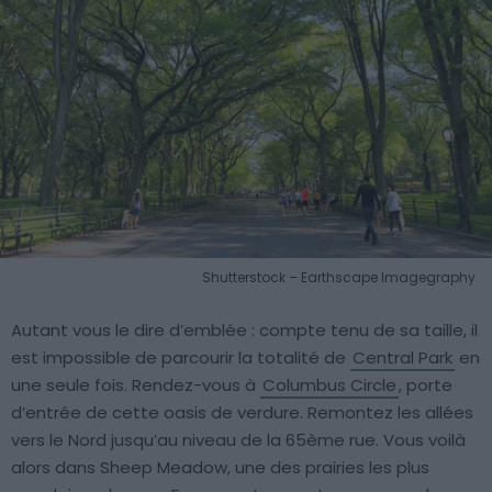
Shutterstock – Earthscape Imagegraphy
Autant vous le dire d’emblée : compte tenu de sa taille, il
est impossible de parcourir la totalité de
Central Park
en
une seule fois. Rendez-vous à
Columbus Circle
, porte
d’entrée de cette oasis de verdure. Remontez les allées
vers le Nord jusqu’au niveau de la 65ème rue. Vous voilà
alors dans Sheep Meadow, une des prairies les plus