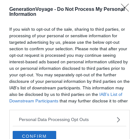
GenerationVoyage -
Do Not Process My Personal
Information
Voir le tracé
If you wish to opt-out of the sale, sharing to third parties, or
processing of your personal or sensitive information for
targeted advertising by us, please use the below opt-out
section to confirm your selection. Please note that after your
opt-out request is processed you may continue seeing
À lire aussi sur le guide New York :
interest-based ads based on personal information utilized by
us or personal information disclosed to third parties prior to
Visiter New York : 10 incontournables à faire et voir
your opt-out. You may separately opt-out of the further
(États-Unis)
disclosure of your personal information by third parties on the
14 idées de visites guidées à New York
IAB’s list of downstream participants. This information may
also be disclosed by us to third parties on the
IAB’s List of
Comparatif des Pass New York : quel pass choisir
Downstream Participants
that may further disclose it to other
pour visiter NYC ?
third parties.
New York en 5, 6 ou 7 jours : nos itinéraires pour un
Personal Data Processing Opt Outs
séjour à New York
CONFIRM