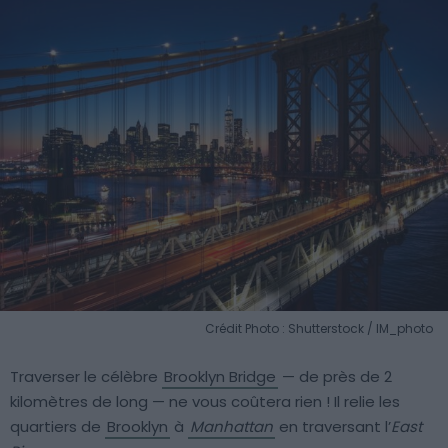
Crédit Photo : Shutterstock / IM_photo
Traverser le célèbre
Brooklyn Bridge
— de près de 2
kilomètres de long — ne vous coûtera rien ! Il relie les
quartiers de
Brooklyn
à
Manhattan
en traversant l’
East