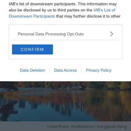
IAB’s list of downstream participants. This information may
12h et 15h, et les mardis à 19h
also be disclosed by us to third parties on the
IAB’s List of
Downstream Participants
that may further disclose it to other
7.
Central Park
third parties.
Personal Data Processing Opt Outs
CONFIRM
Data Deletion
Data Access
Privacy Policy
Crédit Photo : Shutterstock / Songquan Deng