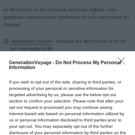
Le dimanche ou en semaine, selon les églises, voici
quelques adresses new-yorkaises où voir une messe en
Gospel
:
Abyssinian Church
: Services les dimanches à 11h et
les mercredis à 19h
The
First Corinthian Baptist Church
: services les
GenerationVoyage -
Do Not Process My Personal
dimanches à 8h ou à 10h45
Information
Canaan Baptist Church of Christ : Service le
If you wish to opt-out of the sale, sharing to third parties, or
dimanche à 11h
processing of your personal or sensitive information for
targeted advertising by us, please use the below opt-out
The Bethel Gospel Assembly : Services les dimanches
section to confirm your selection. Please note that after your
à 8h et 11h
opt-out request is processed you may continue seeing
interest-based ads based on personal information utilized by
Times Square Church
: Services les dimanches à 10h,
us or personal information disclosed to third parties prior to
15h, 18h, les mardis à 19h et les vendredis à 19h
your opt-out. You may separately opt-out of the further
disclosure of your personal information by third parties on the
Brooklyn Tabernacle
: Services les dimanches à 9h,