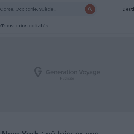
Dest
n
Trouver des activités
New York : où laisser vos