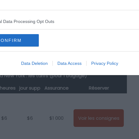
acs et valises à New York. Si tel n’est pas le cas, de
 vous.
l Data Processing Opt Outs
à New York
CONFIRM
w York : combien ça coûte ?
Data Deletion
Data Access
Privacy Policy
New York : les tarifs (pour 1 bagage)
 heures
jour supp
Assurance
Réserver
$6
$6
$1 000
Voir les consignes