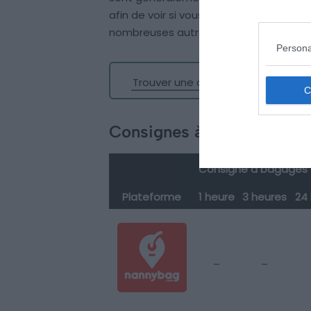
afin de voir si vous pouvez laisser vos s
nombreuses autres options s’offrent à
Persona
Trouver une consigne à bagages 
Consignes à bagages à Ne
Consigne à bagages à 
Plateforme
1 heure
3 heures
24
–
–