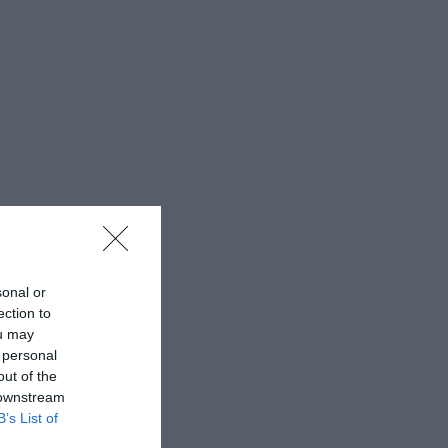
sonal or
ection to
ou may
 personal
out of the
 downstream
B’s List of