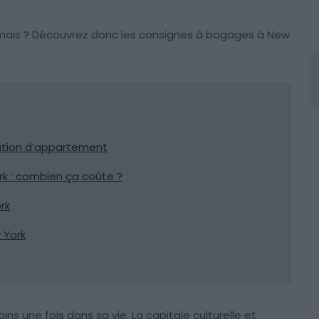
 jamais ? Découvrez donc les consignes à bagages à New
ation d’appartement
k : combien ça coûte ?
rk
 York
ins une fois dans sa vie. La capitale culturelle et