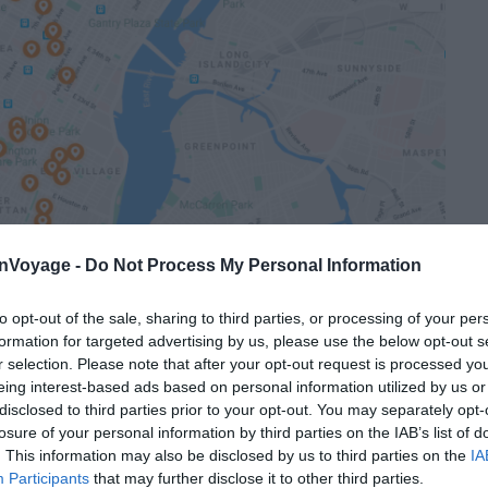
onVoyage -
Do Not Process My Personal Information
to opt-out of the sale, sharing to third parties, or processing of your per
l ou en auberge de jeunesse à New York, vous avez
formation for targeted advertising by us, please use the below opt-out s
r selection. Please note that after your opt-out request is processed y
sser vos sacs et valises. La plupart des hôtels et
eing interest-based ads based on personal information utilized by us or
onsignes à bagages à New York pour leurs hôtes.
disclosed to third parties prior to your opt-out. You may separately opt-
losure of your personal information by third parties on the IAB’s list of
a location d’appartement, les consignes à bagages ne
. This information may also be disclosed by us to third parties on the
IA
Participants
that may further disclose it to other third parties.
dra en discuter avec le propriétaire de l’appartement