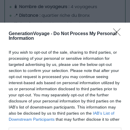
🧳
Nombre de voyageurs :
4 voyageurs
📍
Distance :
quartier riche du Bronx
💙
On aime :
l’ambiance riche du quartier et
l’agréable patio
GenerationVoyage -
Do Not Process My Personal
Information
La Fairmount House est lui aussi côté est. Vous
If you wish to opt-out of the sale, sharing to third parties, or
séjournerez à quelques minutes à pied du Zoo, du
processing of your personal or sensitive information for
Yankee Stadium et des arrêts de trains pour les quartiers
targeted advertising by us, please use the below opt-out
les plus convoités de la Grande Pomme.
section to confirm your selection. Please note that after your
opt-out request is processed you may continue seeing
interest-based ads based on personal information utilized by
L’appartement
récemment rénové
et
joliment meublé
us or personal information disclosed to third parties prior to
offre un grand salon, des
équipements complets
et de
your opt-out. You may separately opt-out of the further
belles finitions.
Décoration épurée, touches végétales,
disclosure of your personal information by third parties on the
décos exotiques
: le charme opère en quelques
IAB’s list of downstream participants. This information may
also be disclosed by us to third parties on the
IAB’s List of
secondes. Tout est fait pour que vous puissiez vous
Downstream Participants
that may further disclose it to other
détendre, lire un livre, prendre le soleil au balcon et
third parties.
conserver votre intimité dans une des deux grandes