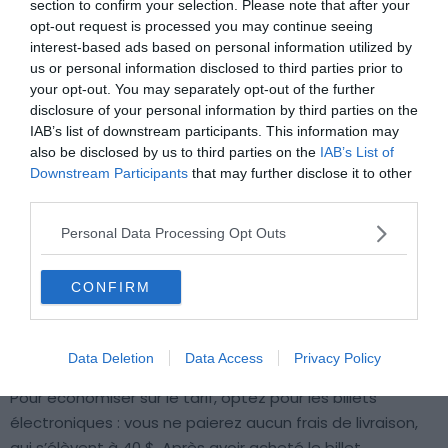
section to confirm your selection. Please note that after your
York Knicks
opt-out request is processed you may continue seeing
interest-based ads based on personal information utilized by
us or personal information disclosed to third parties prior to
SuperBillets
your opt-out. You may separately opt-out of the further
disclosure of your personal information by third parties on the
Si vous souhaitez juste profiter de l’ambiance de la salle
IAB’s list of downstream participants. This information may
surchauffée, sans vous intéresser au style de jeu, vous
also be disclosed by us to third parties on the
IAB’s List of
pouvez chercher un billet pour un match de pré-saison,
Downstream Participants
that may further disclose it to other
third parties.
qui sera sûrement plus décontracté (car l’enjeu est
moins grand). Vous pourrez réserver votre place via le
Personal Data Processing Opt Outs
site
SuperBillets
. Le site permet de s’abonner à la
newsletter afin de recevoir un e-mail lorsque les billets
CONFIRM
de la NBA seront mis en vente (mi-août 2019).
Ticketmaster
Data Deletion
Data Access
Privacy Policy
Pour économiser sur le tarif, optez pour les billets
électroniques : vous ne paierez aucun frais de livraison,
qui s’élèvent à 40 $. Après avoir acheté le billet