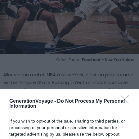
Crédit Photo :
Facebook – New York Knicks
Aller voir un match NBA à New-York, c’est un peu comme
visiter l’Empire State Building
: c’est un incontournable.
Surtout si vous êtes amateur de sport. Toutefois, il vaut
mieux s’y préparer à l’avance si on veut avoir un billet
GenerationVoyage -
Do Not Process My Personal
pour le Madison Square Garden et voir les as du dribble
Information
officier sur le parquet.
If you wish to opt-out of the sale, sharing to third parties, or
processing of your personal or sensitive information for
targeted advertising by us, please use the below opt-out
Réservez vos places pour voir un match des New