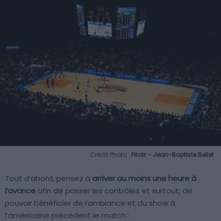
Crédit Photo :
Flickr – Jean-Baptiste Bellet
Tout d’abord, pensez à
arriver au moins une heure à
l’avance
afin de passer les contrôles et surtout, de
pouvoir bénéficier de l’ambiance et du show à
l’américaine précédent le match :