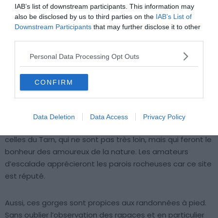
IAB’s list of downstream participants. This information may
also be disclosed by us to third parties on the
IAB’s List of
Downstream Participants
that may further disclose it to other
third parties.
Personal Data Processing Opt Outs
Crédit photo : Shutterstock – LOUIS-MICHEL DESERT
CONFIRM
Un paysage magnifique à découvrir entre Lozère et
Aveyron, dans la région des Grands Causses, il s’agit des
Data Deletion
Data Access
Privacy Policy
gorges de la Jonte
. Des gorges moins profondes que
celles du Tarn, qui ne sont pas très loin, mais qui feront le
bonheur des amoureux de la nature. Les amateurs
d’escalade apprécieront les parois rocheuses car ce site
est réputé.
Aussi, ces gorges sont propices aux randonnées à pied.
Sans oublier l’observation des rapaces et en particulier