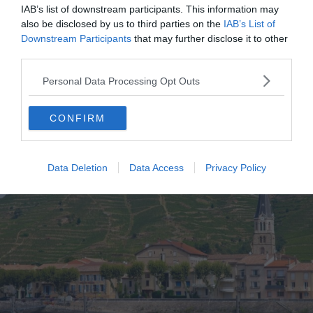
IAB’s list of downstream participants. This information may
de vignes d’Alsace. Plus modeste que d’autres régions,
also be disclosed by us to third parties on the
IAB’s List of
l’Alsace reste pourtant l’une des plus visitées pour la
Downstream Participants
that may further disclose it to other
dégustation de vin.
third parties.
Personal Data Processing Opt Outs
7. Les Côtes du Rhône
CONFIRM
Data Deletion
Data Access
Privacy Policy