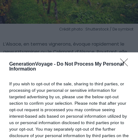
Crédit photo : Shutterstock / De symbiot
L’Alsace, en termes vignerons, évoque rapidement le
gewurztraminer ou le Crémant d’Alsace. Pourtant, elle
est bien plus que ça ! Elle peut se vanter d’être l’une des
GenerationVoyage -
Do Not Process My Personal
meilleures régions de France pour déguster du vin,
Information
notamment parce que sa production est très
particulière : la part belle revient aux vins blancs ! Bien sûr,
If you wish to opt-out of the sale, sharing to third parties, or
à ces blancs viennent s’ajouter les mousseux, et
processing of your personal or sensitive information for
targeted advertising by us, please use the below opt-out
quelques rouges et rosés. Le vignoble Alsacien est le
section to confirm your selection. Please note that after your
premier à s’être réellement ouvert à l’œnotourisme : en
opt-out request is processed you may continue seeing
1953, l’office du tourisme d’Issenheim a l’idée d’inaugurer
interest-based ads based on personal information utilized by
ce qui deviendra la Route des Vins d’Alsace pour
us or personal information disclosed to third parties prior to
promouvoir la région sous l’angle de la viticulture. Près de
your opt-out. You may separately opt-out of the further
170 kilomètres de route traversent les 15 500 hectares
disclosure of your personal information by third parties on the