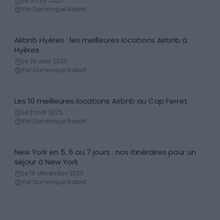
Le 5 mai 2025
Par Dominique Robert
Airbnb Hyères : les meilleures locations Airbnb à
Locations de vacances
Hyères
Le 26 avril 2025
Par Dominique Robert
Les 10 meilleures locations Airbnb au Cap Ferret
Locations de vacances
Le 2 mai 2025
Par Dominique Robert
New York en 5, 6 ou 7 jours : nos itinéraires pour un
Itinéraires
séjour à New York
Le 19 décembre 2025
Par Dominique Robert