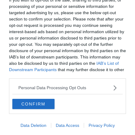
Airbnb Valmorel : les meilleures locations Airbnb à
Locations de vacances
processing of your personal or sensitive information for
Valmorel
targeted advertising by us, please use the below opt-out
Le 2 mai 2025
section to confirm your selection. Please note that after your
Par Dominique Robert
opt-out request is processed you may continue seeing
interest-based ads based on personal information utilized by
us or personal information disclosed to third parties prior to
Les 12 choses incontournables à faire en Émilie-
Incontournables
your opt-out. You may separately opt-out of the further
Romagne
disclosure of your personal information by third parties on the
Le 15 juillet 2026
IAB’s list of downstream participants. This information may
Par Dominique Robert
also be disclosed by us to third parties on the
IAB’s List of
Downstream Participants
that may further disclose it to other
Dans quel quartier loger à Tarente ?
third parties.
Conseils logement
Le 6 mai 2025
Personal Data Processing Opt Outs
Par Dominique Robert
CONFIRM
Les 12 choses incontournables à faire à Alghero
Incontournables
Le 15 juillet 2026
Par Dominique Robert
Data Deletion
Data Access
Privacy Policy