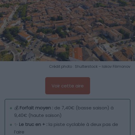
Crédit photo : Shutterstock – Iakov Filimonov
Voir cette aire
💰
Forfait moyen :
de 7,40€ (basse saison) à
9,40€ (haute saison)
✨
Le truc en + :
la piste cyclable à deux pas de
l’aire