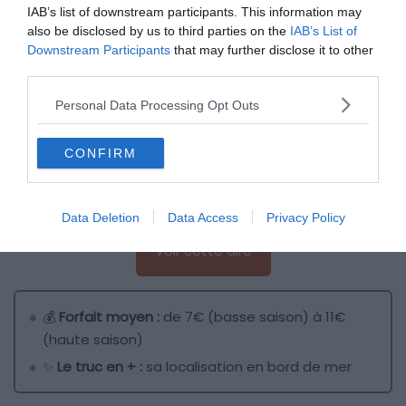
IAB’s list of downstream participants. This information may
also be disclosed by us to third parties on the
IAB’s List of
Downstream Participants
that may further disclose it to other
third parties.
Personal Data Processing Opt Outs
CONFIRM
Crédit photo : Facebook – L&B en Road Trip
Data Deletion
Data Access
Privacy Policy
Voir cette aire
💰
Forfait moyen :
de 7€ (basse saison) à 11€
(haute saison)
✨
Le truc en + :
sa localisation en bord de mer