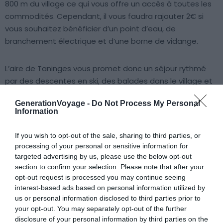
800 m du village ce qui vous offre un accès à toutes les
commodités. Cependant, il vous faudra rajouter 2€ si
vous souhaitez bénéficier d’un point d’eau, de
branchement électrique et d’une borne de vidange.
L’aire de Taninges vous promet donc un séjour rythmé
par des descentes en ski, des balades dans le village et
la dégustation de produits locaux !
GenerationVoyage -
Do Not Process My Personal
Information
Aire de la Pointe de Carro dans les
Bouches-
du-Rhône
If you wish to opt-out of the sale, sharing to third parties, or
processing of your personal or sensitive information for
targeted advertising by us, please use the below opt-out
section to confirm your selection. Please note that after your
opt-out request is processed you may continue seeing
interest-based ads based on personal information utilized by
us or personal information disclosed to third parties prior to
your opt-out. You may separately opt-out of the further
disclosure of your personal information by third parties on the