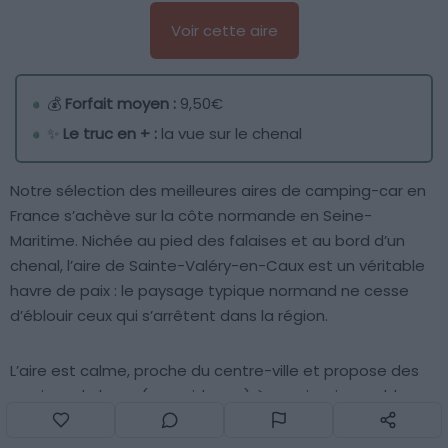
Voir cette aire
💰
Forfait moyen :
9,50€
✨
Le truc en + :
la vue sur le chenal
Notre sélection des meilleures aires de camping-car en
France s’achève sur la côte normande en Seine-
Maritime. Nichée au pied des falaises et au bord d’un
chenal, l’aire de Sainte-Valéry-en-Caux est un véritable
havre de paix : le paysage typique normand ne cesse
d’éblouir ceux qui s’arrêtent dans la région.
L’aire est calme, proche du centre-ville et propose des
services de base (eau, vidange) à un prix raisonnable.
C’est donc un compromis parfait pour des vacances
reposantes et sympathiques.