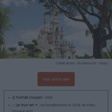
Crédit photo : Shutterstock – rifqa.j
Voir cette aire
💰
Forfait moyen :
45€
✨
Le truc en + :
sa localisation à côté du Parc
DisneyLand