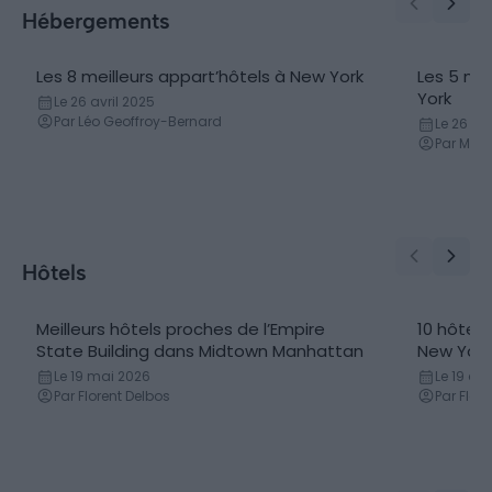
Hébergements
Les 8 meilleurs appart’hôtels à New York
Les 5 me
Appart hôtel
Boutiqu
York
Le 26 avril 2025
Par Léo Geoffroy-Bernard
Le 26 avr
Par Marn
Hôtels
Meilleurs hôtels proches de l’Empire
10 hôtels
State Building dans Midtown Manhattan
New York
Le 19 mai 2026
Le 19 avr
Par Florent Delbos
Par Flor