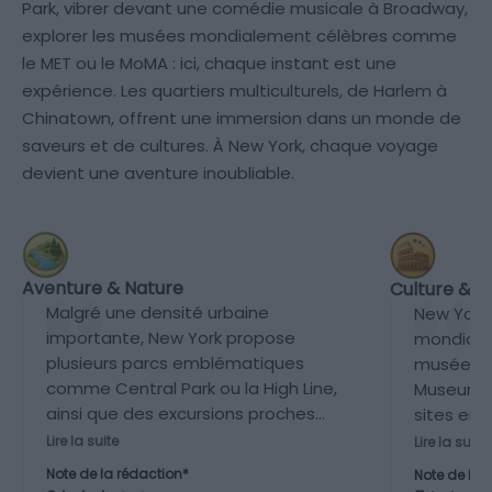
Park, vibrer devant une comédie musicale à Broadway,
explorer les musées mondialement célèbres comme
le MET ou le MoMA : ici, chaque instant est une
expérience. Les quartiers multiculturels, de Harlem à
Chinatown, offrent une immersion dans un monde de
saveurs et de cultures. À New York, chaque voyage
devient une aventure inoubliable.
Aventure & Nature
Culture & P
Malgré une densité urbaine
New York 
importante, New York propose
mondiales
plusieurs parcs emblématiques
musées r
comme Central Park ou la High Line,
Museum, 
ainsi que des excursions proches
sites em
(comme les Catskills ou les plages
Liberté, E
Lire la suite
Lire la suite
de Long Island), offrant un équilibre
une divers
Note de la rédaction*
Note de la 
modéré entre nature et