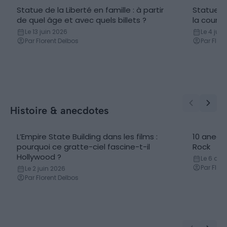
Statue de la Liberté en famille : à partir
Statue d
de quel âge et avec quels billets ?
la couron
Le 13 juin 2026
Le 4 jui
Par Florent Delbos
Par Flor
Histoire & anecdotes
L’Empire State Building dans les films :
10 anecd
pourquoi ce gratte-ciel fascine-t-il
Rock
Hollywood ?
Le 6 avri
Par Flor
Le 2 juin 2026
Par Florent Delbos