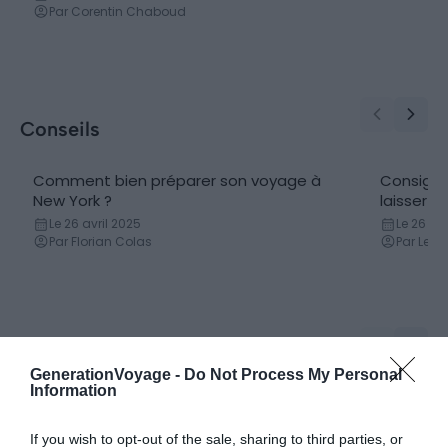
Par Corentin Chaboud
Conseils
Comment bien préparer son voyage à
Consigne
New York ?
laisser v
Le 26 avril 2025
Le 26 avr
Par Florian Colas
Par Lesli
City Pass
GenerationVoyage -
Do Not Process My Personal
Information
Comparatif des Pass New York : quel
New York 
pass choisir pour visiter NYC ?
durée & a
If you wish to opt-out of the sale, sharing to third parties, or