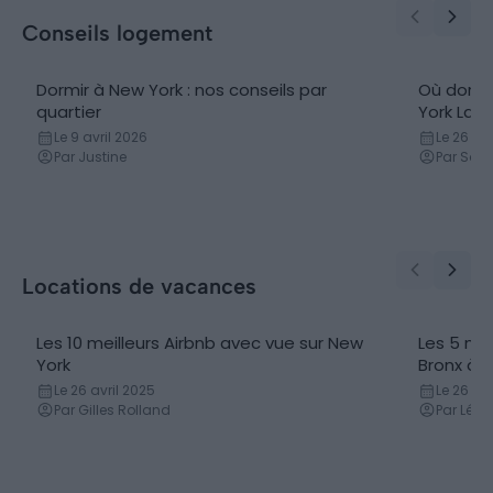
Conseils logement
Dormir à New York : nos conseils par
Où dormi
quartier
York LaG
Le 9 avril 2026
Le 26 avr
Par Justine
Par Sam
Locations de vacances
Les 10 meilleurs Airbnb avec vue sur New
Les 5 mei
York
Bronx à 
Le 26 avril 2025
Le 26 avr
Par Gilles Rolland
Par Léa