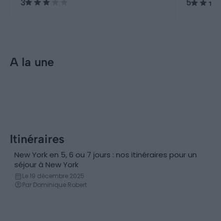
3
5
environnement urbain.
A la une
Incontournables
Hôtels
Visiter New York : 10
Les 9 
incontournables à faire et voir
à New
(États-Unis)
Itinéraires
New York en 5, 6 ou 7 jours : nos itinéraires pour un
séjour à New York
Le 19 décembre 2025
Par Dominique Robert