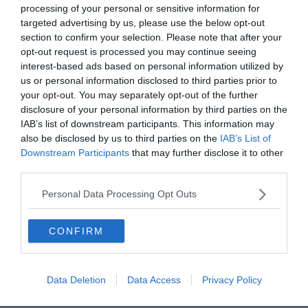
Le 26 novembre 2025
Le 16 d
processing of your personal or sensitive information for
Par Thibault Evesque
Par Eléo
targeted advertising by us, please use the below opt-out
section to confirm your selection. Please note that after your
opt-out request is processed you may continue seeing
interest-based ads based on personal information utilized by
us or personal information disclosed to third parties prior to
your opt-out. You may separately opt-out of the further
disclosure of your personal information by third parties on the
IAB’s list of downstream participants. This information may
also be disclosed by us to third parties on the
IAB’s List of
Downstream Participants
that may further disclose it to other
third parties.
Explorer d'autres destinations à
Personal Data Processing Opt Outs
proximité
CONFIRM
Philadelphie
Boston
Data Deletion
Data Access
Privacy Policy
Washington