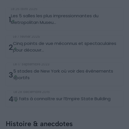
Découvertes
Le 26 avril 2025
Les 5 salles les plus impressionnantes du
1
Metropolitan Museu...
Découvertes
Le 7 février 2025
Cinq points de vue méconnus et spectaculaires
2
pour découvr...
Stade
Le 17 septembre 2023
5 stades de New York où voir des événements
3
sportifs
Histoire & anecdotes
Le 28 décembre 2015
4
15 faits à connaître sur l’Empire State Building
Histoire & anecdotes