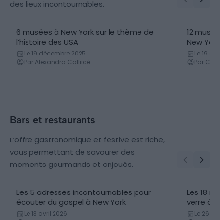
des lieux incontournables.
6 musées à New York sur le thème de
12 musées
l’histoire des USA
New York
Le 19 décembre 2025
Le 19 d
Par Alexandra Callircé
Par Cor
Bars et restaurants
L’offre gastronomique et festive est riche,
vous permettant de savourer des
moments gourmands et enjoués.
Les 5 adresses incontournables pour
Les 18 me
écouter du gospel à New York
verre à 
Le 13 avril 2026
Le 26 avr