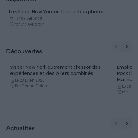
La ville de New York en 11 superbes photos
Reportage photo
Le 25 avril 2025
Par Eric Gerardin
Découvertes
Visiter New York autrement : l’essor des
Empire St
expériences et des billets combinés
Rock : la
Manhatt
Le 23 juillet 2026
Par Florian Colas
Le 29 ma
Par Flor
Actualités