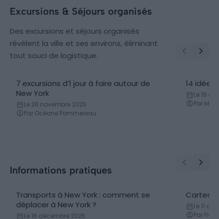
Excursions & Séjours organisés
Des excursions et séjours organisés
révèlent la ville et ses environs, éliminant
tout souci de logistique.
7 excursions d’1 jour à faire autour de
14 idées 
New York
Le 19 d
Par Marn
Le 26 novembre 2025
Par Océane Pommereau
Informations pratiques
Transports à New York : comment se
Cartes e
Transports en communs
Cartes 
déplacer à New York ?
Le 11 dé
Par Flor
Le 16 décembre 2025