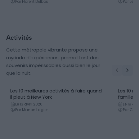
Par Florent Delbos
Par Léa
Activités
Cette métropole vibrante propose une
myriade d’expériences, promettant des
souvenirs impérissables aussi bien le jour
que la nuit.
Les 10 meilleures activités à faire quand
Les 10 me
il pleut à New York
famille à
Le 13 avril 2026
Le 19 d
Par Manon Lagier
Par Carl