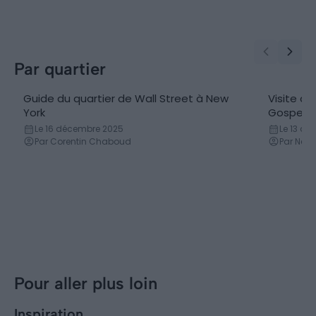
Par quartier
Guide du quartier de Wall Street à New
Visite d
York
Gospel
Le 16 décembre 2025
Le 13 avr
Par Corentin Chaboud
Par Nei
Pour aller plus loin
Inspiration