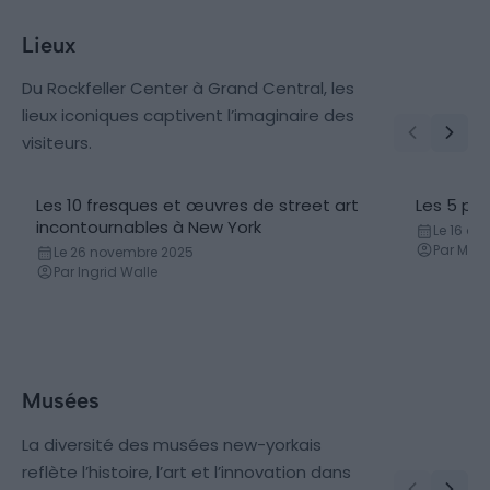
Lieux
Du Rockfeller Center à Grand Central, les
lieux iconiques captivent l’imaginaire des
visiteurs.
Les 10 fresques et œuvres de street art
Les 5 plu
Plage
incontournables à New York
Le 16 d
Par Man
Le 26 novembre 2025
Par Ingrid Walle
Musées
La diversité des musées new-yorkais
reflète l’histoire, l’art et l’innovation dans