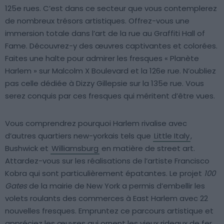
125e rues. C’est dans ce secteur que vous contemplerez
de nombreux trésors artistiques. Offrez-vous une
immersion totale dans l’art de la rue au Graffiti Hall of
Fame. Découvrez-y des œuvres captivantes et colorées.
Faites une halte pour admirer les fresques « Planète
Harlem » sur Malcolm X Boulevard et la 126e rue. N’oubliez
pas celle dédiée à Dizzy Gillepsie sur la 135e rue. Vous
serez conquis par ces fresques qui méritent d’être vues.
Vous comprendrez pourquoi Harlem rivalise avec
d’autres quartiers new-yorkais tels que
Little Italy
,
Bushwick et
Williamsburg
en matière de street art.
Attardez-vous sur les réalisations de l’artiste Francisco
Kobra qui sont particulièrement épatantes. Le projet
100
Gates
de la mairie de New York a permis d’embellir les
volets roulants des commerces à East Harlem avec 22
nouvelles fresques. Empruntez ce parcours artistique et
appréciez les œuvres qui ornent les vieux rideaux de fer