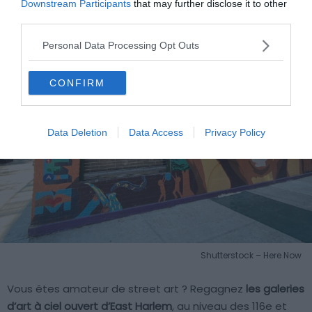
Downstream Participants
that may further disclose it to other
third parties.
Personal Data Processing Opt Outs
CONFIRM
Data Deletion
Data Access
Privacy Policy
Shutterstock – Here Now
Vous êtes amateur de street art ? Regagnez
les galeries
d’art à ciel ouvert d’East Harlem
, au niveau des 116e et