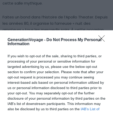
cette salle mythique.
Faites un bond dans l’histoire de l’Apollo Theater. Depuis
les années 80, il organise la fameuse « nuit des
amateurs » tous les mercredis soirs. À cette occasion,
découvrez des talents inconnus invités à se produire sur
GenerationVoyage -
Do Not Process My Personal
scène. Marvin Gaye, Aretha Franklin et Mariah Carey se
Information
sont révélés ici. Ne tardez plus ! Précipitez-vous pour
visiter cette adresse historique et soyez à l’affût des
If you wish to opt-out of the sale, sharing to third parties, or
artistes de demain.
processing of your personal or sensitive information for
targeted advertising by us, please use the below opt-out
section to confirm your selection. Please note that after your
opt-out request is processed you may continue seeing
interest-based ads based on personal information utilized by
us or personal information disclosed to third parties prior to
your opt-out. You may separately opt-out of the further
Faire le tour des fresques street art
disclosure of your personal information by third parties on the
IAB’s list of downstream participants. This information may
de
Harlem
also be disclosed by us to third parties on the
IAB’s List of