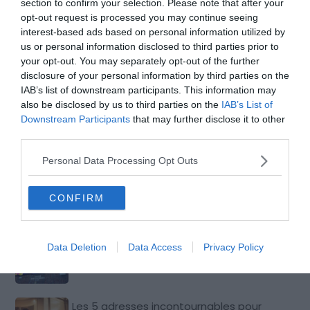
section to confirm your selection. Please note that after your
évidemment exigée.
opt-out request is processed you may continue seeing
interest-based ads based on personal information utilized by
À noter qu’il est d’usage de donner un pourboire à la fin
us or personal information disclosed to third parties prior to
de votre visite.
your opt-out. You may separately opt-out of the further
disclosure of your personal information by third parties on the
IAB’s list of downstream participants. This information may
also be disclosed by us to third parties on the
IAB’s List of
Downstream Participants
that may further disclose it to other
Plus d'inspiration
third parties.
Personal Data Processing Opt Outs
Visiter New York : 10 incontournables à
faire et voir (États-Unis)
CONFIRM
Visiter Harlem : les 7 choses
Data Deletion
Data Access
Privacy Policy
incontournables à faire
Les 5 adresses incontournables pour