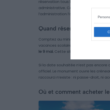
réservation tous les 6 mois par carte ba
administrative. Cette règle bloque tou
l’administration l’applique strictement.
Persona
Quand réserver concrète
Comptez au minimum 3 à 4 mois d’antici
vacances scolaires.
Par exemple, le 20 
le 9 mai.
Cette situation ne constitue p
Si la date souhaitée n’est pas encore d
officiel. Le monument ouvre les crénea
raccourci n’existe : ni passe-droit, ni ac
Où et comment acheter le 