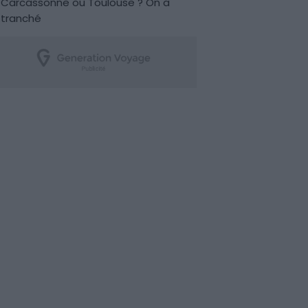
Carcassonne ou Toulouse ? On a
tranché