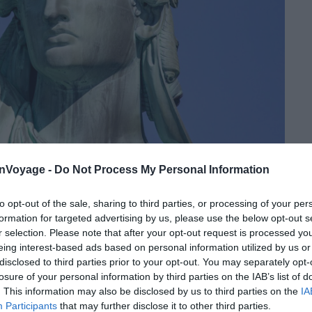
onVoyage -
Do Not Process My Personal Information
 sept branches symbolise les sept mers et continents de la planète
to opt-out of the sale, sharing to third parties, or processing of your per
ueille environ 50 visiteurs par jour, pour un monument
formation for targeted advertising by us, please use the below opt-out s
chaque année.
Le site ne vend aucun billet sur place, ne
r selection. Please note that after your opt-out request is processed y
ffre aucun accès le jour même.
Soit vous réservez à
eing interest-based ads based on personal information utilized by us or
disclosed to third parties prior to your opt-out. You may separately opt-
losure of your personal information by third parties on the IAB’s list of
. This information may also be disclosed by us to third parties on the
IA
 billets par transaction. Elle autorise aussi une seule
Participants
that may further disclose it to other third parties.