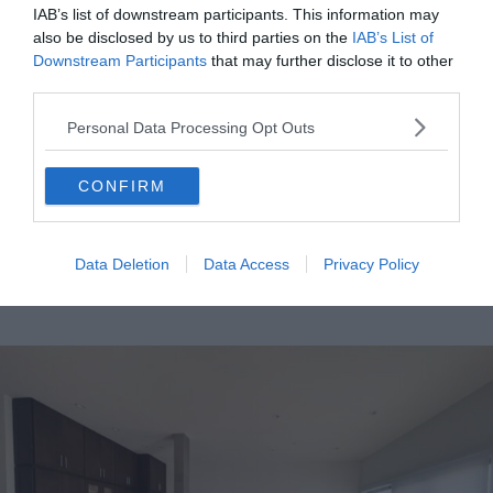
IAB’s list of downstream participants. This information may
Voir ce logement
also be disclosed by us to third parties on the
IAB’s List of
Downstream Participants
that may further disclose it to other
third parties.
Personal Data Processing Opt Outs
CONFIRM
Loft en duplex avec vue sur la ville
Duplex loft offrant une vue imprenable sur
Data Deletion
Data Access
Privacy Policy
New York et un confort design