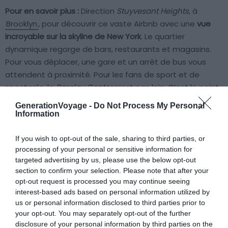
Pour en savoir plus :
Direction
Stuyvesant Heights
, à
Brooklyn
, pour découvrir ce vaste Airbnb avec une
vue
incroyable sur la skyline de New York
. Le quartier
dynamique regorge de bars, restaurants et magasins.
Pour vous déplacer, une gare et un arrêt de bus vous
attendent à proximité. Pour les fans de sport et de
spectacle, le
Barclay Center
n’est pas loin. C’est le point
de départ idéal pour explorer les 5
boroughs
de New
GenerationVoyage -
Do Not Process My Personal
York.
Information
If you wish to opt-out of the sale, sharing to third parties, or
L’appartement est neuf, confortable et décoré à la New
processing of your personal or sensitive information for
Yorkaise. Admirez Manhattan à travers vos grandes
targeted advertising by us, please use the below opt-out
fenêtres, parfaites pour un petit déjeuner face à la ville.
section to confirm your selection. Please note that after your
Dans ce cadre moderne et raffiné, vivez des moments
opt-out request is processed you may continue seeing
de détente, bercés par la beauté de la ville qui ne dort
interest-based ads based on personal information utilized by
us or personal information disclosed to third parties prior to
jamais.
your opt-out. You may separately opt-out of the further
disclosure of your personal information by third parties on the