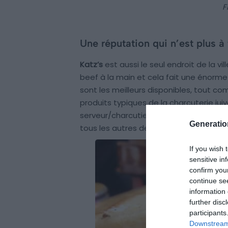
F
Une réputation qui n’est plus à 
Katz’s
est aussi le seul endroit de la v
beef à la main et cela fait une énorme 
sont les meilleurs disponibles, tout c
produits typiques de la charcuterie ju
serveur/charcutier est l’une des autr
Generati
tous les autres delicatessen. Soyez prê
If you wish 
sensitive in
confirm you
continue se
information 
further disc
participants
Downstream 