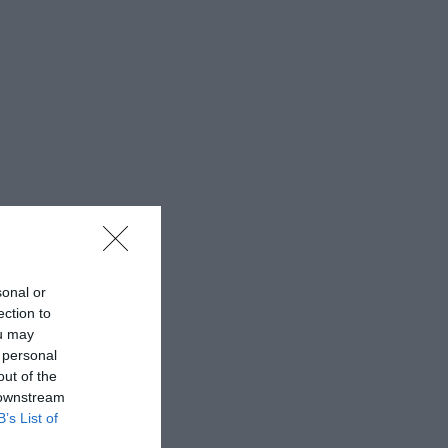
sonal or
ection to
ou may
 personal
out of the
 downstream
B’s List of