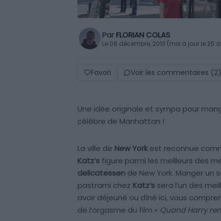
Par
FLORIAN COLAS
Le 09 décembre, 2013 (mis à jour le 25 a
Favori
Voir les commentaires (2
Une idée originale et sympa pour mange
célèbre de Manhattan !
La ville de
New York
est reconnue comme
Katz’s
figure parmi les meilleurs des mei
delicatessen
de New York. Manger un 
pastrami chez
Katz’s
sera l’un des mei
avoir déjeuné ou dîné ici, vous compre
de l’orgasme du film «
Quand Harry ren