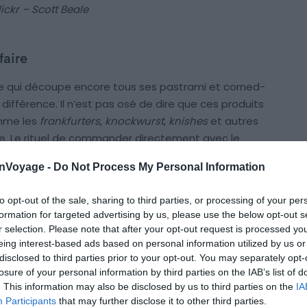
lickr – Scott Beale
faire
ille qui découpe encore tous ses pastrami et corned-
différence. Il n’est pas osé de dire que ces produits
omme les
frankfurters
,
knockwurst
,
knishes
et autres
ive. Le rituel de commander directement avec le
es grandes expériences chez
Katz’s
et d’ailleurs dans
onVoyage -
Do Not Process My Personal Information
t !
to opt-out of the sale, sharing to third parties, or processing of your per
formation for targeted advertising by us, please use the below opt-out s
r selection. Please note that after your opt-out request is processed y
eing interest-based ads based on personal information utilized by us or
disclosed to third parties prior to your opt-out. You may separately opt-
losure of your personal information by third parties on the IAB’s list of
. This information may also be disclosed by us to third parties on the
IA
Participants
that may further disclose it to other third parties.