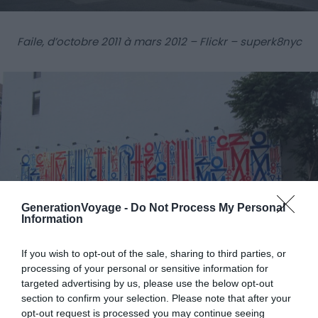
Faile, d’octobre 2011 à mars 2012 – Flickr – superk8nyc
GenerationVoyage -
Do Not Process My Personal
Information
If you wish to opt-out of the sale, sharing to third parties, or
processing of your personal or sensitive information for
targeted advertising by us, please use the below opt-out
section to confirm your selection. Please note that after your
Retna, de mars à juillet 2012 – Flickr – Wally Gobetz
opt-out request is processed you may continue seeing