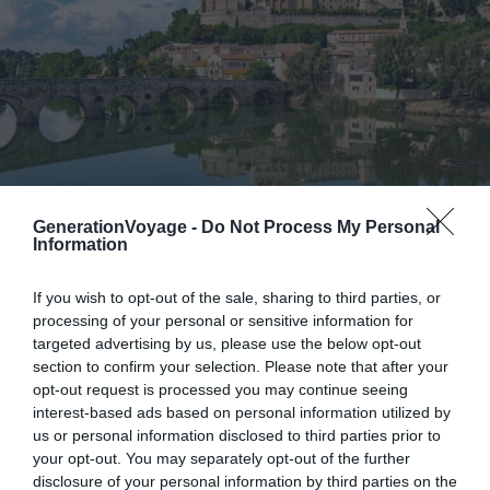
GenerationVoyage -
Do Not Process My Personal
Information
Crédit photo : Shutterstock – Edler von Rabenstein
If you wish to opt-out of the sale, sharing to third parties, or
Le centre-ville et centre historique
processing of your personal or sensitive information for
targeted advertising by us, please use the below opt-out
En arrivant vers le centre-ville, on aperçoit l’immense
section to confirm your selection. Please note that after your
opt-out request is processed you may continue seeing
cathédrale Saint-Nazaire. Petit à petit, on découvre les
interest-based ads based on personal information utilized by
autres merveilles du centre historique de Béziers : le
us or personal information disclosed to third parties prior to
Vieux-Pont, les rives de l’Orb et les ruelles pavées.
your opt-out. You may separately opt-out of the further
disclosure of your personal information by third parties on the