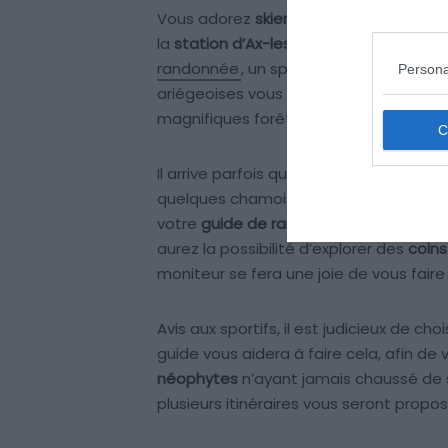
Vous adorez
skier loin de la foule
et rêv
la
station d’Ax-les-Thermes
, évadez-v
randonnée
, un sport mêlant
plaisir de
Persona
ariégeoises vous ouvrent les bras, vê
magnifiques forêts de conifères.
Il arrive parfois que l’on soit complètem
quelques chamois laissant leurs empr
votre
guide de randonnée
qui vous con
aurez la possibilité d’explorer des
coin
moniteur se fera une joie de vous faire
Avis aux sportifs, il est judicieux de c
guide vous aidera à faire cela, afin de v
néophytes
n’ayant jamais chaussé de 
plusieurs itinéraires vous seront propo