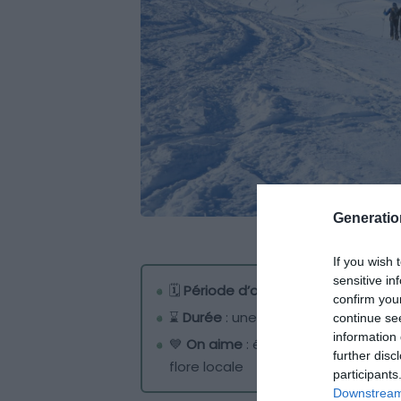
Generati
If you wish 
sensitive in
🗓️
Période d’ouverture
: de décemb
confirm you
⌛
Durée
: une journée
continue se
information 
💙
On aime
: écouter les anecdote
further disc
flore locale
participants
Downstream 