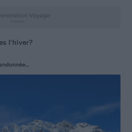
s l’hiver?
randonnée…