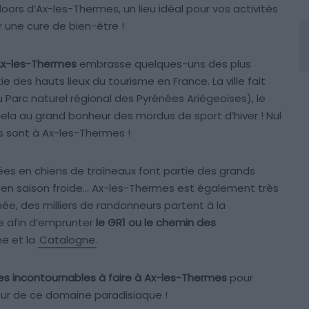
oors d’Ax-les-Thermes, un lieu idéal pour vos activités
ir une cure de bien-être !
x-les-Thermes
embrasse quelques-uns des plus
des hauts lieux du tourisme en France. La ville fait
u Parc naturel régional des Pyrénées Ariégeoises), le
cela au grand bonheur des mordus de sport d’hiver ! Nul
rs sont à Ax-les-Thermes !
virées en chiens de traîneaux font partie des grands
e en saison froide… Ax-les-Thermes est également très
ée, des milliers de randonneurs partent à la
e afin d’emprunter
le GR1 ou le chemin des
ne et la
Catalogne
.
es incontournables à faire à Ax-les-Thermes
pour
œur de ce domaine paradisiaque !