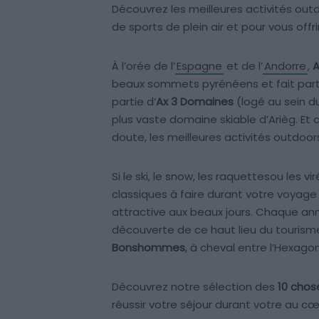
Découvrez les meilleures activités outd
de sports de plein air et pour vous offr
À l’orée de l’
Espagne
et de l’
Andorre
,
A
beaux sommets pyrénéens et fait partie 
partie d’
Ax 3 Domaines
(logé au sein d
plus vaste domaine skiable d’Arièg. Et 
doute, les meilleures activités outdoo
Si le ski, le snow, les raquettesou les 
classiques à faire durant votre voyag
attractive aux beaux jours. Chaque ann
découverte de ce haut lieu du tourism
Bonshommes
, à cheval entre l’Hexago
Découvrez notre sélection des
10 chos
réussir votre séjour durant votre au c