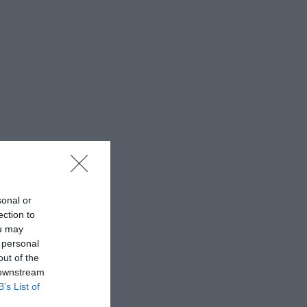
sonal or
ection to
ou may
 personal
out of the
 downstream
B’s List of