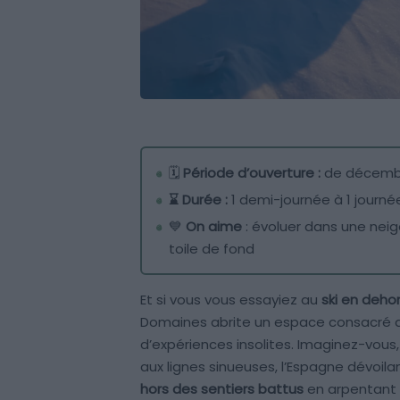
🗓️
Période d’ouverture :
de décemb
⌛ Durée :
1 demi-journée à 1 journé
💙
On aime
: évoluer dans une neig
toile de fond
Et si vous vous essayiez au
ski
en deho
Domaines abrite un espace consacré
d’expériences insolites. Imaginez-vous,
aux lignes sinueuses, l’Espagne dévoila
hors des sentiers battus
en arpentant l