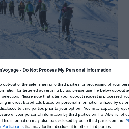
onVoyage -
Do Not Process My Personal Information
Crédit photo :
Shutterstock
to opt-out of the sale, sharing to third parties, or processing of your per
formation for targeted advertising by us, please use the below opt-out s
re à mai
r selection. Please note that after your opt-out request is processed y
eing interest-based ads based on personal information utilized by us or
disclosed to third parties prior to your opt-out. You may separately opt-
s des guides de haute montagne sur la faune et la
losure of your personal information by third parties on the IAB’s list of
. This information may also be disclosed by us to third parties on the
IA
Participants
that may further disclose it to other third parties.