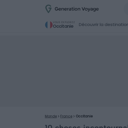
VOUS EXPLOREZ
Découvrir la destinatio
Occitanie
Monde
France
Occitanie
10 choses incontourna